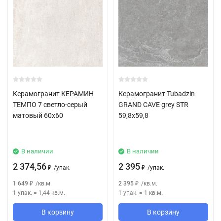
Керамогранит КЕРАМИН
Керамогранит Tubadzin
ТЕМПО 7 светло-серый
GRAND CAVE grey STR
матовый 60x60
59,8x59,8
В наличии
В наличии
2 374,56
2 395
/
упак.
/
упак.
₽
₽
1 649
/
кв.м.
2 395
/
кв.м.
₽
₽
1 упак.
=
1,44
кв.м.
1 упак.
=
1
кв.м.
В корзину
В корзину