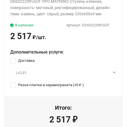
DD602220R\GCF ПРО МАТРИКС Ступень клееная,
поверхность- матовый, ректифицированный, дизайн-
тема- камень, цвет- серый, размер 330x600x9 мм
В наличии
Артикул:
DD602220R\GCF
2 517
/
шт.
₽
Дополнительные услуги:
Доставка
Резка плитки и керамогранита (+
0
)
₽
Итого:
2 517
₽