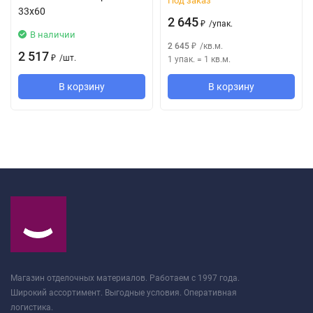
Под заказ
33x60
2 645
/
упак.
₽
В наличии
2 645
/
кв.м.
₽
2 517
/
шт.
1 упак.
=
1
кв.м.
₽
В корзину
В корзину
Магазин отделочных материалов. Работаем с 1997 года.
Широкий ассортимент. Выгодные условия. Оперативная
логистика.