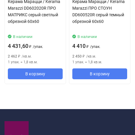
Керама Марацци / Kerama
Керама Марацци / Kerama
Marazzi DD602020R ПРО
Marazzi ПРО СТОУН
МАТРИКС серый светлый
DD600520R серый темный
обрезной 60x60
обрезной 60x60
В наличии
В наличии
4 431,60
4 410
/
упак.
/
упак.
₽
₽
2 462
/
кв.м.
2 450
/
кв.м.
₽
₽
1 упак.
=
1,8
кв.м.
1 упак.
=
1,8
кв.м.
В корзину
В корзину