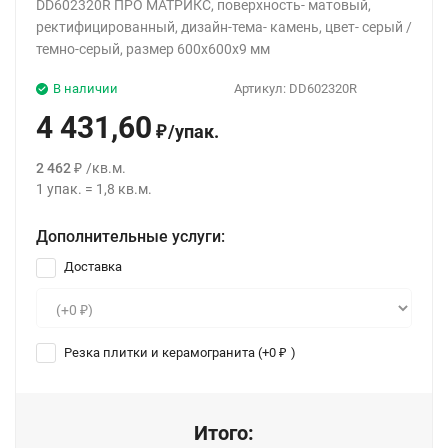
DD602320R ПРО МАТРИКС, поверхность- матовый,
ректифицированный, дизайн-тема- камень, цвет- серый /
темно-серый, размер 600x600x9 мм
В наличии
Артикул:
DD602320R
4 431,60
/
упак.
₽
2 462
/
кв.м.
₽
1
упак.
=
1,8
кв.м.
Дополнительные услуги:
Доставка
Резка плитки и керамогранита (+
0
)
₽
Итого: