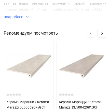
так выглядит результат применения новой технологии
пескоструйной обработки — саббьятуры (от итал. sabbia —
«песок»). Декор подходит для укладки на пол благодаря
подробнее
защитному составу, нанесенному на его поверхность.
‹
›
Рекомендуем посмотреть
Керама Марацци / Kerama
Керама Марацци / Kerama
Marazzi DL500620R\GCF
Marazzi DL500420R\GCF