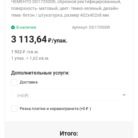
ЧЕМЕНТО DD173500R, обрезной ректифицированный,
поверхность- матовый, цвет- темно-зеленый, дизайн-
тема- бетон / штукатурка, размер 402x402x8 мм
В наличии
Артикул:
DD173500R
3 113,64
/
упак.
₽
1 922
/
кв.м.
₽
1
упак.
=
1,62
кв.м.
Дополнительные услуги:
Доставка
Резка плитки и керамогранита (+
0
)
₽
Итого: