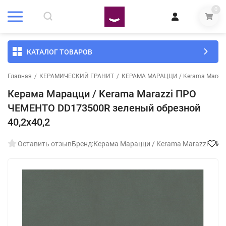
0
КАТАЛОГ ТОВАРОВ
Главная
/
КЕРАМИЧЕСКИЙ ГРАНИТ
/
КЕРАМА МАРАЦЦИ / Kerama Marazz
Керама Марацци / Kerama Marazzi ПРО
ЧЕМЕНТО DD173500R зеленый обрезной
40,2x40,2
Оставить отзыв
Бренд:
Керама Марацци / Kerama Marazzi
Из