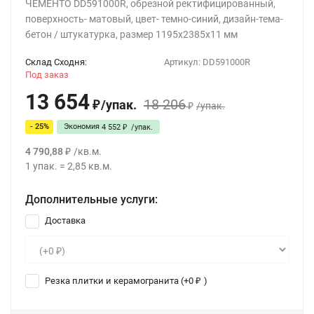
ЧЕМЕНТО DD591000R, обрезной ректифицированный,
поверхность- матовый, цвет- темно-синий, дизайн-тема-
бетон / штукатурка, размер 1195x2385x11 мм
Склад Сходня:
Артикул:
DD591000R
Под заказ
13 654
18 206
/
упак.
₽
/
упак.
₽
- 25%
Экономия
4 552
/
упак.
₽
4 790,88
/
кв.м.
₽
1
упак.
=
2,85
кв.м.
Дополнительные услуги:
Доставка
Резка плитки и керамогранита (+
0
)
₽