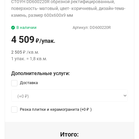
СТОУН DD600220R обрезной ректифицированный,
поверхность- матовый, цвет- коричневый, дизайн-тема-
камень, размер 600x600x9 мм
В наличии
Артикул:
DD600220R
4 509
/
упак.
₽
2 505
/
кв.м.
₽
1
упак.
=
1,8
кв.м.
Дополнительные услуги:
Доставка
Резка плитки и керамогранита (+
0
)
₽
Итого: