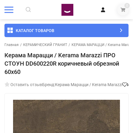
0
КАТАЛОГ ТОВАРОВ
Главная
/
КЕРАМИЧЕСКИЙ ГРАНИТ
/
КЕРАМА МАРАЦЦИ / Kerama Marazz
Керама Марацци / Kerama Marazzi ПРО
СТОУН DD600220R коричневый обрезной
60x60
Оставить отзыв
Бренд:
Керама Марацци / Kerama Marazzi
Из