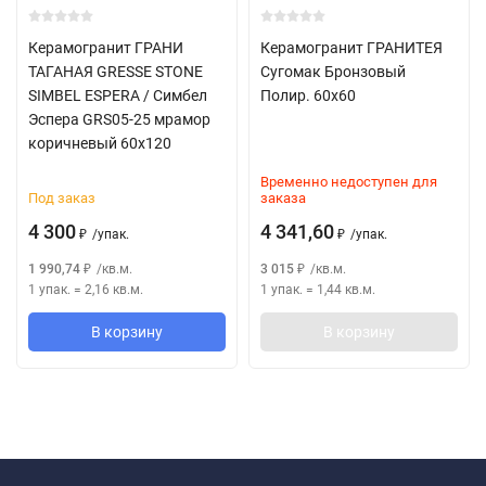
Керамогранит ГРАНИ
Керамогранит ГРАНИТЕЯ
ТАГАНАЯ GRESSE STONE
Сугомак Бронзовый
SIMBEL ESPERA / Симбел
Полир. 60x60
Эспера GRS05-25 мрамор
коричневый 60x120
Временно недоступен для
Под заказ
заказа
4 300
4 341,60
/
упак.
/
упак.
₽
₽
1 990,74
/
кв.м.
3 015
/
кв.м.
₽
₽
1 упак.
=
2,16
кв.м.
1 упак.
=
1,44
кв.м.
В корзину
В корзину