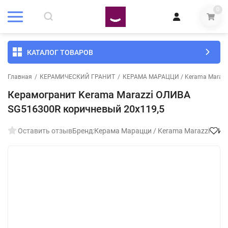
0
КАТАЛОГ ТОВАРОВ
Главная
/
КЕРАМИЧЕСКИЙ ГРАНИТ
/
КЕРАМА МАРАЦЦИ / Kerama Marazz
Керамогранит Kerama Marazzi ОЛИВА
SG516300R коричневый 20x119,5
Оставить отзыв
Бренд:
Керама Марацци / Kerama Marazzi
Из