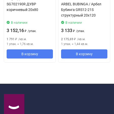
SG702190R ДУВР
ARBEL BUBINGA / Арбел
коричневый 20x80
Бубинга GRS12-21S
структурный 20x120
В наличии
В наличии
3 152,16
3 133
/
упак.
/
упак.
₽
₽
1 791
/
кв.м.
2 175,69
/
кв.м.
₽
₽
1 упак.
=
1,76
кв.м.
1 упак.
=
1,44
кв.м.
В корзину
В корзину