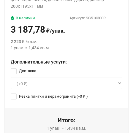
200x1195x11 мм
В наличии
Артикул:
SG516300R
3 187,78
/
упак.
₽
2 223
/
кв.м.
₽
1
упак.
=
1,434
кв.м.
Дополнительные услуги:
Доставка
Резка плитки и керамогранита (+
0
)
₽
Итого:
1
упак.
=
1,434
кв.м.