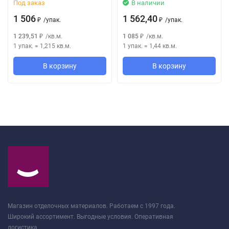
Под заказ
В наличии
1 506
1 562,40
/
упак.
/
упак.
₽
₽
1 239,51
/
кв.м.
1 085
/
кв.м.
₽
₽
1 упак.
=
1,215
кв.м.
1 упак.
=
1,44
кв.м.
В корзину
В корзину
Магазин отделочных материалов. Работаем с 1997 года.
Широкий ассортимент. Выгодные условия. Оперативная
логистика.