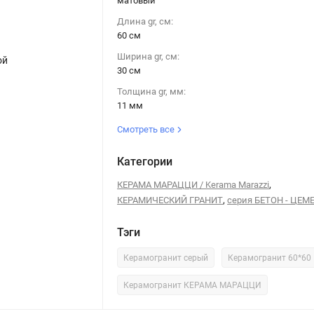
матовый
Длина gr, см:
60 см
Ширина gr, см:
ой
Керамогранит Kerama Marazzi Лофт серый 60x60 обрезной
30 см
Толщина gr, мм:
11 мм
Смотреть все
Категории
,
КЕРАМА МАРАЦЦИ / Kerama Marazzi
,
КЕРАМИЧЕСКИЙ ГРАНИТ
серия БЕТОН - ЦЕМ
Тэги
Керамогранит серый
Керамогранит 60*60
Керамогранит КЕРАМА МАРАЦЦИ