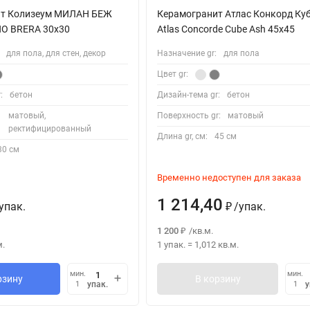
ит Колизеум МИЛАН БЕЖ
Керамогранит Атлас Конкорд Куб
O BRERA 30x30
Atlas Concorde Cube Ash 45х45
для пола, для стен, декор
Назначение gr:
для пола
Цвет gr:
:
бетон
Дизайн-тема gr:
бетон
матовый,
Поверхность gr:
матовый
ректифицированный
Длина gr, см:
45 см
30 см
Временно недоступен для заказа
1 214,40
упак.
/
упак.
₽
1 200
/
кв.м.
₽
м.
1 упак.
=
1,012
кв.м.
мин.
мин.
рзину
В корзину
упак.
у
1
1