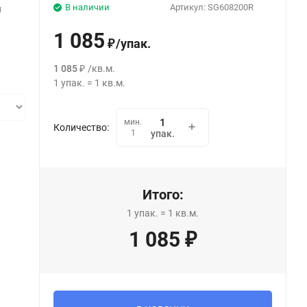
В наличии
Артикул:
SG608200R
й
1 085
/
упак.
₽
1 085
/
кв.м.
₽
1
упак.
=
1
кв.м.
мин.
Количество:
1
упак.
Итого:
1
упак.
=
1
кв.м.
1 085
₽