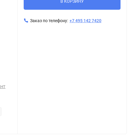
В КОРЗИНУ
Заказ по телефону:
+7 495 142 7420
Керамогранит Kerama Marazzi Лофт серый 60x60 обрезной
Ке
ЕНТ