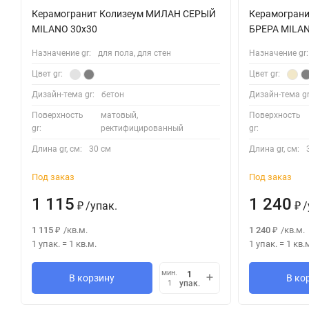
Керамогранит Колизеум МИЛАН СЕРЫЙ
Керамогран
MILANO 30x30
БРЕРА MILAN
Назначение gr:
для пола, для стен
Назначение gr:
Цвет gr:
Цвет gr:
Дизайн-тема gr:
бетон
Дизайн-тема gr
Поверхность
матовый,
Поверхность
gr:
ректифицированный
gr:
Длина gr, см:
30 см
Длина gr, см:
Под заказ
Под заказ
1 115
1 240
/
упак.
/
₽
₽
1 115
/
кв.м.
1 240
/
кв.м.
₽
₽
1 упак.
=
1
кв.м.
1 упак.
=
1
кв.
мин.
В корзину
В ко
упак.
1