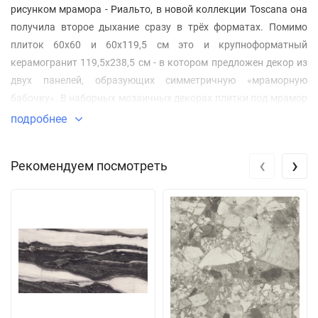
рисунком мрамора - Риальто, в новой коллекции Toscana она
получила второе дыхание сразу в трёх форматах. Помимо
плиток 60х60 и 60х119,5 см это и крупноформатный
керамогранит 119,5х238,5 см - в котором предложен декор из
двух панелей, образующих симметричную «мраморную
бабочку». В наборных мозаичных декорах плитки под мрамор
РИАЛЬТО НОБИЛЕ использовано сразу несколько рисунков и
подробнее
цветов мраморного камня. Складываясь в общий узор при
укладке, они образуют изящный орнамент «квадрифолио»
‹
›
Рекомендуем посмотреть
(итал. quadrifolio - четырёхлистник). Этот декоративный мотив
можно повсеместно встретить в тосканской архитектуре и
искусстве эпохи раннего Возрождения.