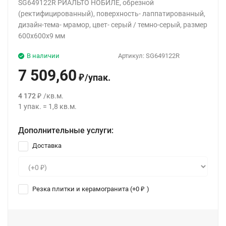
SG649122R РИАЛЬТО НОБИЛЕ, обрезной
(ректифицированный), поверхность- лаппатированный,
дизайн-тема- мрамор, цвет- серый / темно-серый, размер
600x600x9 мм
В наличии
Артикул:
SG649122R
7 509,60
/
упак.
₽
4 172
/
кв.м.
₽
1
упак.
=
1,8
кв.м.
Дополнительные услуги:
Доставка
Резка плитки и керамогранита (+
0
)
₽