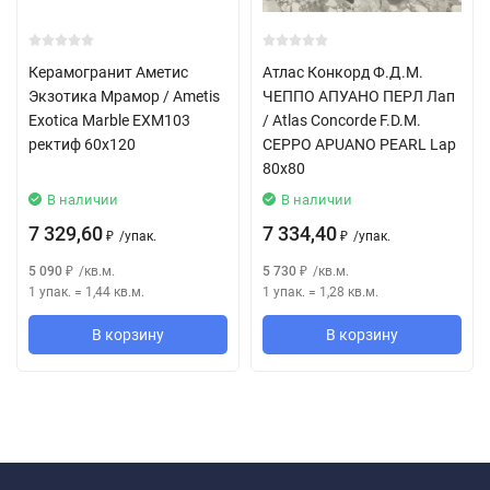
Керамогранит Аметис
Атлас Конкорд Ф.Д.М.
Экзотика Мрамор / Ametis
ЧЕППО АПУАНО ПЕРЛ Лап
Exotica Marble EXM103
/ Atlas Concorde F.D.M.
ректиф 60x120
CEPPO APUANO PEARL Lap
80x80
В наличии
В наличии
7 329,60
7 334,40
/
упак.
/
упак.
₽
₽
5 090
/
кв.м.
5 730
/
кв.м.
₽
₽
1 упак.
=
1,44
кв.м.
1 упак.
=
1,28
кв.м.
В корзину
В корзину