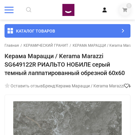
0
КАТАЛОГ ТОВАРОВ
Главная
/
КЕРАМИЧЕСКИЙ ГРАНИТ
/
КЕРАМА МАРАЦЦИ / Kerama Marazz
Керама Марацци / Kerama Marazzi
SG649122R РИАЛЬТО НОБИЛЕ серый
темный лаппатированный обрезной 60x60
Оставить отзыв
Бренд:
Керама Марацци / Kerama Marazzi
Из