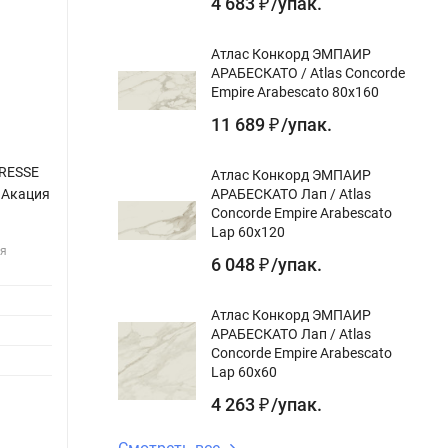
4 683
/
упак.
₽
Атлас Конкорд ЭМПАИР
АРАБЕСКАТО / Atlas Concorde
Empire Arabescato 80x160
11 689
/
упак.
₽
RESSE
Керамогранит ГРАНИ ТАГАНАЯ GRESSE
Керам
Атлас Конкорд ЭМПАИР
АРАБЕСКАТО Лап / Atlas
 Акация
WOOD AJANTA OLIVA / Аджанта Олива
DD732
Concorde Empire Arabescato
GRS11-15S структурный 20x120
обрез
Lap 60x120
ля
Назначение
для пола, для стен, для
Назнач
6 048
/
упак.
₽
gr:
фасада
Цвет gr
Цвет gr:
Дизайн
Атлас Конкорд ЭМПАИР
Вариативность цвета:
V3
АРАБЕСКАТО Лап / Atlas
Повер
Concorde Empire Arabescato
Дизайн-тема gr:
дерево
gr:
Lap 60x60
Поверхность
ректифицированный,
Длина g
4 263
/
упак.
₽
gr:
структурированный
Под заказ
Време