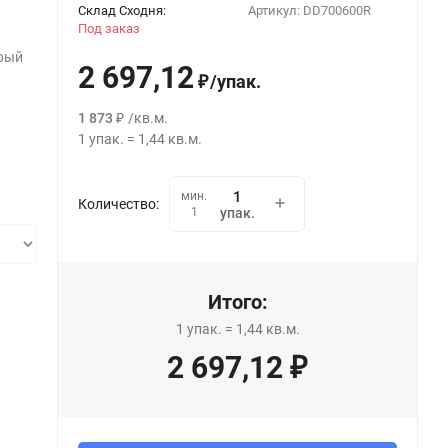
Склад Сходня:
Артикул:
DD700600R
Под заказ
ерый
2 697,12
/
упак.
₽
1 873
/
кв.м.
₽
1
упак.
=
1,44
кв.м.
мин.
Количество:
1
упак.
Итого:
1
упак.
=
1,44
кв.м.
2 697,12
₽