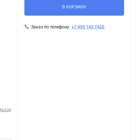
В КОРЗИНУ
Заказ по телефону:
+7 495 142 7420
Керамогранит Kerama Marazzi DD700600R АБЕТЕ серый светлый обрезной 20x80
РАЦЦИ