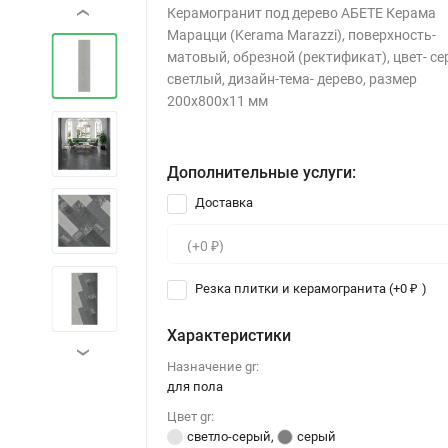
Керамогранит под дерево АБЕТЕ Керама
‹
Марацци (Kerama Marazzi), поверхность-
матовый, обрезной (ректификат), цвет- с
светлый, дизайн-тема- дерево, размер
200x800x11 мм
Дополнительные услуги:
Доставка
Резка плитки и керамогранита (+
0
)
₽
Характеристики
›
Назначение gr:
для пола
Цвет gr:
светло-серый
,
серый