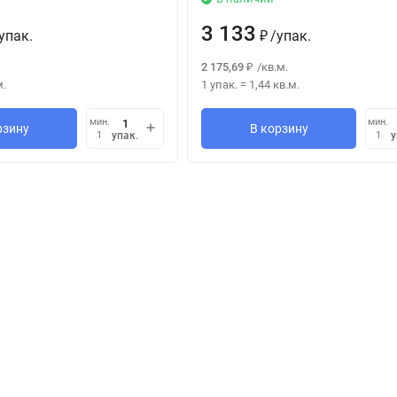
3 133
упак.
/
упак.
₽
2 175,69
/
кв.м.
₽
м.
1 упак.
=
1,44
кв.м.
мин.
мин.
рзину
В корзину
упак.
у
1
1