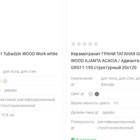
т Tubadzin WOOD Work white
Керамогранит ГРАНИ ТАГАНАЯ G
WOOD AJANTA ACACIA / Аджанта
GRS11-19S структурный 20x120
для пола, для стен
Назначение
для пола, для стен, д
gr:
фасада
:
дерево
Цвет gr:
матовый, ректифицированный,
Вариативность цвета:
V3
структурированный
Дизайн-тема gr:
дерево
119.8 см
Поверхность
ректифицированный,
gr:
структурированный
В наличии