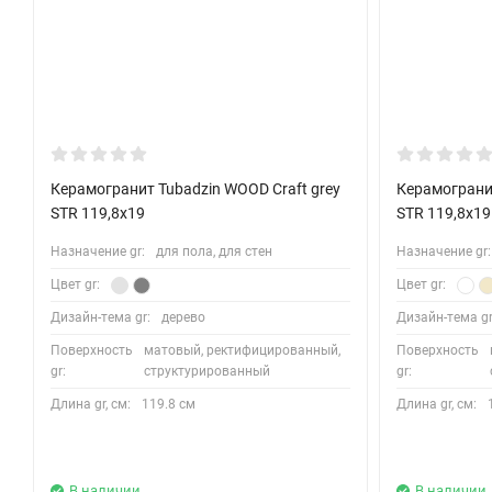
Керамогранит Tubadzin WOOD Craft grey
Керамограни
STR 119,8x19
STR 119,8x19
Назначение gr:
для пола, для стен
Назначение gr:
Цвет gr:
Цвет gr:
Дизайн-тема gr:
дерево
Дизайн-тема gr
Поверхность
матовый, ректифицированный,
Поверхность
gr:
структурированный
gr:
Длина gr, см:
119.8 см
Длина gr, см:
В наличии
В наличии