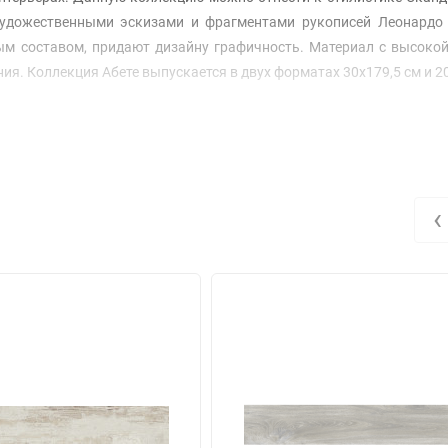
художественными эскизами и фрагментами рукописей Леонардо 
ым составом, придают дизайну графичность. Материал с высоко
я. Коллекция Абете выпускается в двух форматах 30x179,5 см и 20
‹