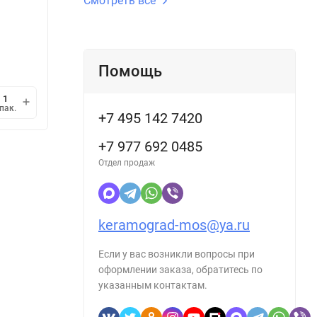
Смотреть все
3 133
2 6
/
упак.
₽
2 175,69
/
кв.м.
2 136
₽
Помощь
1 упак.
=
1,44
кв.м.
1 упак
мин.
В корзину
пак.
упак.
1
+7 495 142 7420
+7 977 692 0485
Отдел продаж
keramograd-mos@ya.ru
Если у вас возникли вопросы при
оформлении заказа, обратитесь по
указанным контактам.