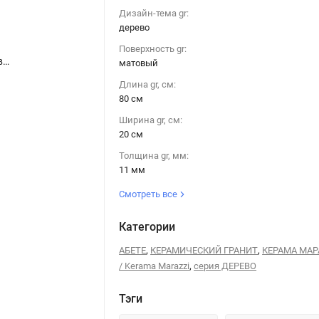
Дизайн-тема gr:
дерево
Поверхность gr:
Керамогранит Kerama Marazzi DD700600R АБЕТЕ серый светлый обрезной 20x80
Керамогранит Kerama Marazzi DD700600R АБЕТЕ серый светлый обрезной 20x80
матовый
Длина gr, см:
80 см
Ширина gr, см:
20 см
Толщина gr, мм:
11 мм
Смотреть все
Категории
,
,
АБЕТЕ
КЕРАМИЧЕСКИЙ ГРАНИТ
КЕРАМА МА
,
/ Kerama Marazzi
серия ДЕРЕВО
Тэги