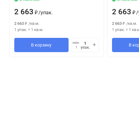
2 663
2 663
/
упак.
/
₽
₽
2 663
/
кв.м.
2 663
/
кв.м.
₽
₽
1 упак.
=
1
кв.м.
1 упак.
=
1
кв.
мин.
В корзину
В ко
упак.
1