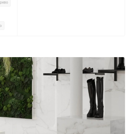
ерево
о