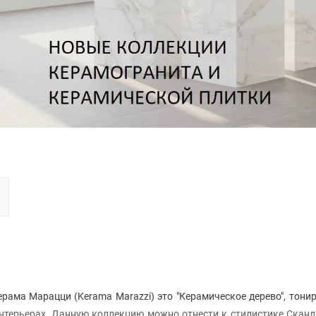
ама Марацци (Kerama Marazzi) это "Керамическое дерево", тони
интерьерах. Данную коллекцию можно отнести к стилистике Скан