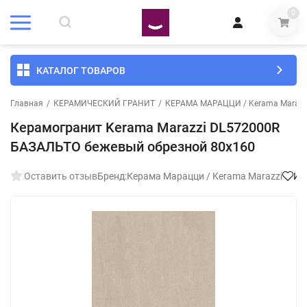
0
КАТАЛОГ ТОВАРОВ
Главная
/
КЕРАМИЧЕСКИЙ ГРАНИТ
/
КЕРАМА МАРАЦЦИ / Kerama Marazz
Керамогранит Kerama Marazzi DL572000R
БАЗАЛЬТО бежевый обрезной 80x160
Оставить отзыв
Бренд:
Керама Марацци / Kerama Marazzi
Из