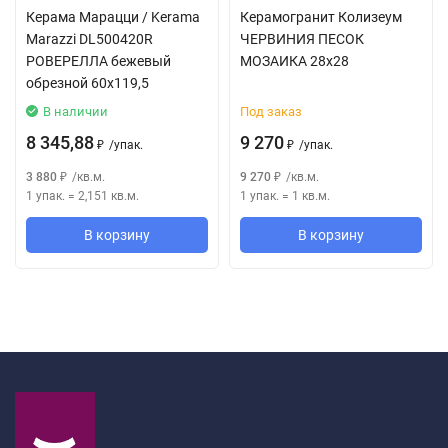
Керама Марацци / Kerama
Керамогранит Колизеум
Marazzi DL500420R
ЧЕРВИНИЯ ПЕСОК
РОВЕРЕЛЛА бежевый
МОЗАИКА 28x28
обрезной 60x119,5
В наличии
Под заказ
8 345,88
9 270
/
упак.
/
упак.
₽
₽
3 880
/
кв.м.
9 270
/
кв.м.
₽
₽
1 упак.
=
2,151
кв.м.
1 упак.
=
1
кв.м.
В корзину
В корзину