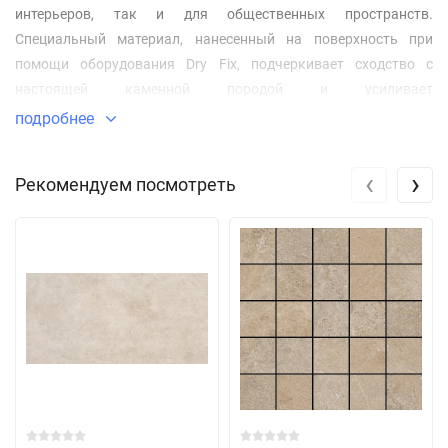
интерьеров, так и для общественных пространств.
Специальный материал, нанесенный на поверхность при
помощи оборудования Dry Fix, подчеркивает сходство с
настоящей каменной породой и усиливает
противоскользящие свойства поверхности.
подробнее
‹
›
Рекомендуем посмотреть