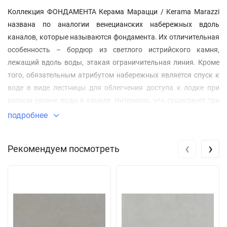
Коллекция ФОНДАМЕНТА Керама Марацци / Kerama Marazzi
названа по аналогии венецианских набережных вдоль
каналов, которые называются фондамента. Их отличительная
особенность – бордюр из светлого истрийского камня,
лежащий вдоль воды, этакая ограничительная линия. Кроме
того, обязательным атрибутом набережных является спуск к
воде в виде лестницы для облегчения доступа к лодке при
разном уровне воды в канале. Интересно, что существует три
вида расположения ступенек: вдоль течения воды,
подробнее
перпендикулярно движению канала и переходящие в узкую
улочку между двумя зданиями. Дизайн коллекции
‹
›
Рекомендуем посмотреть
обыгрывает сложное сочетание мягкого природного камня
типа туфа и бетона. Серия производится в трёх форматах
60x60, 60x120, 120x240 см.