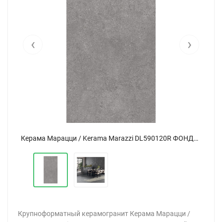
‹
›
Керама Марацци / Kerama Marazzi DL590120R ФОНДАМЕНТА серый обрезной 119,5x238,5
Керама Марацци / Kerama Marazzi DL590120R ФОНДАМЕНТА серый обрезной 119,5x238,5
Крупноформатный керамогранит Керама Марацци /