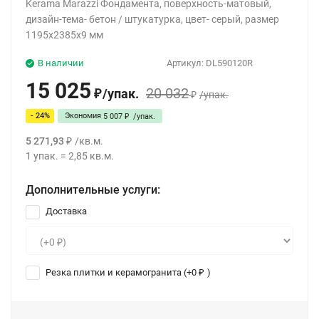
Kerama Marazzi Фондамента, поверхность-матовый,
дизайн-тема- бетон / штукатурка, цвет- серый, размер
1195x2385x9 мм
В наличии
Артикул:
DL590120R
15 025
20 032
/
упак.
₽
/
упак.
₽
- 24%
Экономия
5 007
/
упак.
₽
5 271,93
/
кв.м.
₽
1
упак.
=
2,85
кв.м.
Дополнительные услуги:
Доставка
Резка плитки и керамогранита (+
0
)
₽