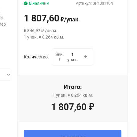
В наличии
Артикул:
SP100110N
,
1 807,60
й,
/
упак.
₽
мер
6 846,97
/
кв.м.
₽
1
упак.
=
0,264
кв.м.
мин.
Количество:
1
упак.
Итого:
1
упак.
=
0,264
кв.м.
1 807,60
₽