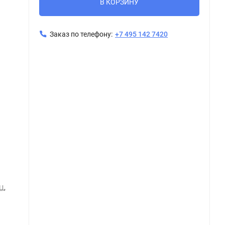
В КОРЗИНУ
Заказ по телефону:
+7 495 142 7420
Керамогранит Керама Марацци / Kerama Marazzi Натива SP100110N серый 12,5x10,8
,
ЕЦ