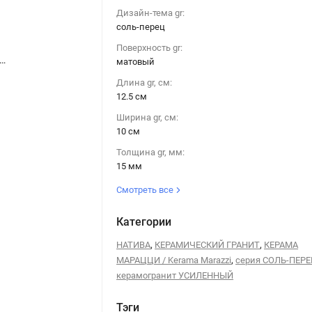
Дизайн-тема gr:
соль-перец
Поверхность gr:
анит Керама Марацци / Kerama Marazzi Натива SP100110N серый 12,5x10,8
Керамогранит Керама Марацци / Kerama Marazzi Натива SP100110N серый 12,5x10,8
матовый
Длина gr, см:
12.5 см
Ширина gr, см:
10 см
Толщина gr, мм:
15 мм
Смотреть все
Категории
,
,
НАТИВА
КЕРАМИЧЕСКИЙ ГРАНИТ
КЕРАМА
,
МАРАЦЦИ / Kerama Marazzi
серия СОЛЬ-ПЕР
керамогранит УСИЛЕННЫЙ
Тэги