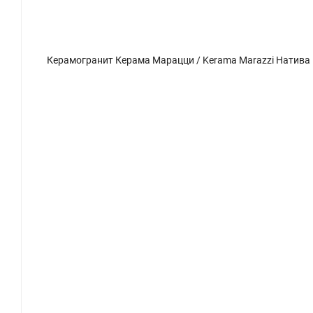
Керамогранит Керама Марацци / Kerama Marazzi Натива SP100110N серый 12,5x10,8
Керамогр