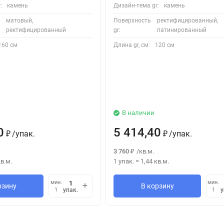
:
камень
Дизайн-тема gr:
камень
матовый,
Поверхность
ректифицированный,
ректифицированный
gr:
патинированный
160 см
Длина gr, см:
120 см
В наличии
0
5 414,40
/
упак.
/
упак.
₽
₽
3 760
/
кв.м.
₽
в.м.
1 упак.
=
1,44
кв.м.
мин.
мин.
рзину
В корзину
упак.
у
1
1