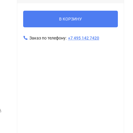
В КОРЗИНУ
Заказ по телефону:
+7 495 142 7420
Керама Марацци / Kerama Marazzi DL200800R20 РОВЕРЕЛЛА серый темный обрезной 30x60
А