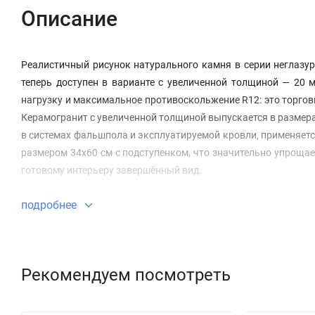
Описание
Реалистичный рисунок натурального камня в серии неглазу
теперь доступен в варианте с увеличенной толщиной — 20 
нагрузку и максимальное противоскольжение R12: это торго
Керамогранит с увеличенной толщиной выпускается в размерах
в системах фальшпола и эксплуатируемой кровли, применяется
размером 34x60 см с подступенком, что значительно упроща
готовому интерьеру завершённый вид.
подробнее
Рекомендуем посмотреть