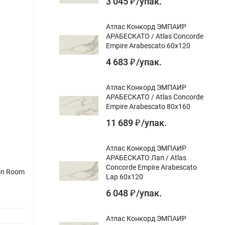
3 045
/
упак.
₽
Атлас Конкорд ЭМПАИР
АРАБЕСКАТО / Atlas Concorde
Empire Arabescato 60x120
4 683
/
упак.
₽
Атлас Конкорд ЭМПАИР
АРАБЕСКАТО / Atlas Concorde
Empire Arabescato 80x160
11 689
/
упак.
₽
Атлас Конкорд ЭМПАИР
АРАБЕСКАТО Лап / Atlas
Concorde Empire Arabescato
lon Room
КЕРАМИКА БУДУЩЕГО Идальго Граните
Керам
Lap 60x120
Сансет Гриджио 1200x600
TE03 
6 048
/
упак.
₽
Назначение gr:
для пола, для стен
Назнач
Цвет gr:
Цвет gr
Атлас Конкорд ЭМПАИР