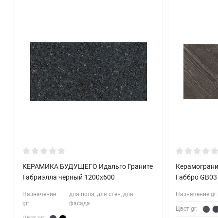
КЕРАМИКА БУДУЩЕГО Идальго Граните
Керамограни
Габриэлла черный 1200x600
Габбро GB03 
Назначение
для пола, для стен, для
Назначение gr:
gr:
фасада
Цвет gr: