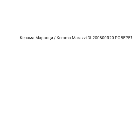
Керама Марацци / Kerama Marazzi DL200800R20 РОВЕРЕЛЛА серый темный обрезной 30x60