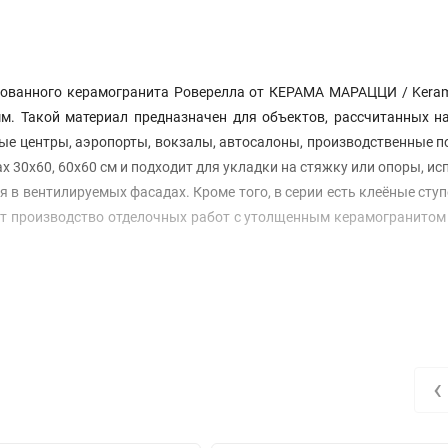
рованного керамогранита Роверелла от КЕРАМА МАРАЦЦИ / Keram
мм. Такой материал предназначен для объектов, рассчитанных 
вые центры, аэропорты, вокзалы, автосалоны, производственные 
 30x60, 60x60 см и подходит для укладки на стяжку или опоры, ис
 в вентилируемых фасадах. Кроме того, в серии есть клеёные ступ
ет производство отделочных работ с утолщенным керамогранитом
‹