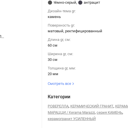
тёмно-серый
,
антрацит
Дизайн-тема gr:
камень
Поверхность gr:
матовый, ректифицированный
Керама Марацци / Kerama Marazzi DL200800R20 РОВЕРЕЛЛА серый темный обрезной 30x60
Керама Марацци / Kerama Marazzi DL200800R20 РОВЕРЕЛЛА серый темный обрезной 30x60
Длина gr, см:
60 см
Ширина gr, см:
30 см
Толщина gr, мм:
20 мм
Смотреть все
Категории
,
,
РОВЕРЕЛЛА
КЕРАМИЧЕСКИЙ ГРАНИТ
КЕРАМ
,
,
МАРАЦЦИ / Kerama Marazzi
серия КАМЕНЬ
керамогранит УСИЛЕННЫЙ