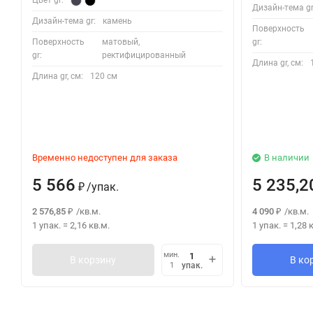
Цвет gr:
Дизайн-тема gr
Дизайн-тема gr:
камень
Поверхность
Поверхность
матовый,
gr:
gr:
ректифицированный
Длина gr, см:
Длина gr, см:
120 см
Временно недоступен для заказа
В наличии
5 566
5 235,2
/
упак.
₽
2 576,85
/
кв.м.
4 090
/
кв.м.
₽
₽
1 упак.
=
2,16
кв.м.
1 упак.
=
1,28
к
мин.
В корзину
В ко
упак.
1