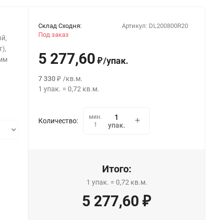
Склад Сходня:
Артикул:
DL200800R20
Под заказ
й,
),
5 277,60
 мм
/
упак.
₽
7 330
/
кв.м.
₽
1
упак.
=
0,72
кв.м.
мин.
Количество:
1
упак.
Итого:
1
упак.
=
0,72
кв.м.
5 277,60
₽