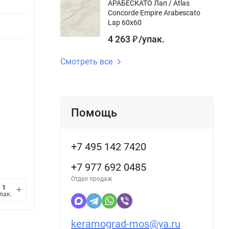
АРАБЕСКАТО Лап / Atlas
Дизайн-тема gr:
камень
Дизайн
Concorde Empire Arabescato
Поверхность
матовый,
Повер
Lap 60x60
gr:
ректифицированный
gr:
4 263
/
упак.
₽
Длина gr, см:
120 см
Длина g
Смотреть все
Помощь
В наличии
В н
5 566
5 2
/
упак.
₽
+7 495 142 7420
2 576,85
/
кв.м.
4 090
₽
+7 977 692 0485
1 упак.
=
2,16
кв.м.
1 упак
Отдел продаж
мин.
В корзину
пак.
упак.
1
keramograd-mos@ya.ru