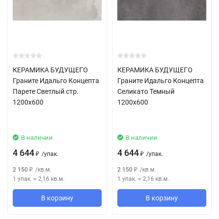
новизной стилистики и элегантностью, но уже в оригинальных
трендовых дизайнах для индивидуализации жилых и
общественных пространств.
КЕРАМОГРАНИТ ОКРАШЕННЫЙ В МАССЕ - Coloured in Body
Porcelain Stoneware - Gres Porcellanato Colorato in Massa
КЕРАМИКА БУДУЩЕГО
КЕРАМИКА БУДУЩЕГО
Граните Идальго Концепта
Граните Идальго Концепта
Парете Светлый стр.
Селикато Темный
1200x600
1200x600
В наличии
В наличии
4 644
4 644
/
упак.
/
упак.
₽
₽
2 150
/
кв.м.
2 150
/
кв.м.
₽
₽
1 упак.
=
2,16
кв.м.
1 упак.
=
2,16
кв.м.
В корзину
В корзину