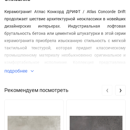
Керамогранит Атлас Конкорд ДРИФТ / Atlas Concorde Drift
продолжает шествие архитектурной неоклассики в новейших
дизайнерских интерьерах. Индустриальная лофтовая
брутальность бетона или цементной штукатурки в этой серии
керамогранита приобрела изысканную стильность с мягкой
тактильной текстурой, которая придает классическому
промышленному материалу необыкновенно оригинальное и
комфортабельное исполнение. Коллекция представлена
керамогранитной плиткой для пола выполненной в четырех
подробнее
декоративных тонах Вайт / White, Лайт Грей / Light Grey, Грей /
Grey и Дарк / Dark, в наиболее популярных форматах 60x60 см,
‹
›
Рекомендуем посмотреть
80х80 см, 80x160 см и 60x120 см для разнообразных схем
укладки, и в матовом и структурированном вариантах
поверхности. И керамической плиткой из белой глины для
стен в пяти тонах Вайт / White, Лайт Грей / Light Grey, Блю / Blu,
Дарк / Dark и Роуз / Rose, в формате 40х80 см. Все эти
возможности наполняют традиционные интерьерные решения