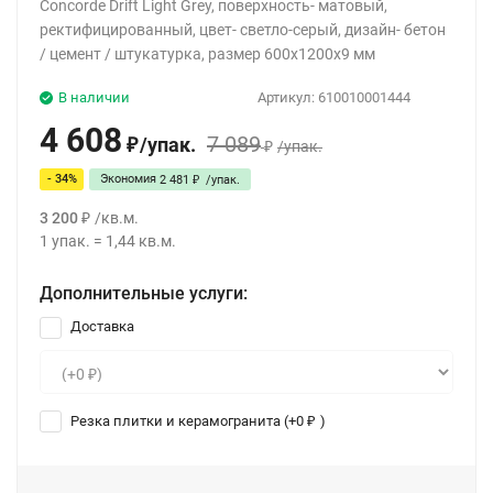
Concorde Drift Light Grey, поверхность- матовый,
ректифицированный, цвет- светло-серый, дизайн- бетон
/ цемент / штукатурка, размер 600x1200x9 мм
В наличии
Артикул:
610010001444
4 608
7 089
/
упак.
₽
/
упак.
₽
- 34%
Экономия
2 481
/
упак.
₽
3 200
/
кв.м.
₽
1
упак.
=
1,44
кв.м.
Дополнительные услуги:
Доставка
Резка плитки и керамогранита (+
0
)
₽