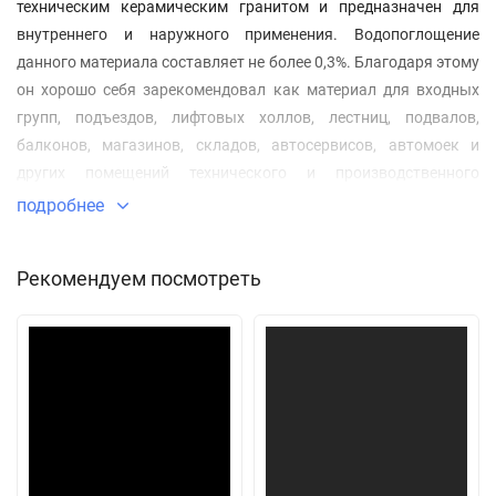
техническим керамическим гранитом и предназначен для
внутреннего и наружного применения. Водопоглощение
данного материала составляет не более 0,3%. Благодаря этому
он хорошо себя зарекомендовал как материал для входных
групп, подъездов, лифтовых холлов, лестниц, подвалов,
балконов, магазинов, складов, автосервисов, автомоек и
других помещений технического и производственного
назначения.
подробнее
Рекомендуем посмотреть