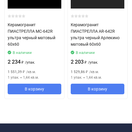
Керамогранит
Керамогранит
ПИАСТРЕЛЛА MC-642R
ПИАСТРЕЛЛА AR-642R
ультра черный матовый
ультра черный Арлекино
60x60
матовый 60x60
В наличии
В наличии
2 234
2 203
/
упак.
/
упак.
₽
₽
1 551,39
/
кв.м.
1 529,86
/
кв.м.
₽
₽
1 упак.
=
1,44
кв.м.
1 упак.
=
1,44
кв.м.
В корзину
В корзину