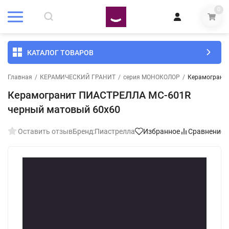
0
КАТАЛОГ ТОВАРОВ
Главная
/
КЕРАМИЧЕСКИЙ ГРАНИТ
/
серия МОНОКОЛОР
/
Керамограни
Керамогранит ПИАСТРЕЛЛА MC-601R
черный матовый 60x60
Оставить отзыв
Бренд:
Пиастрелла
Избранное
Сравнение