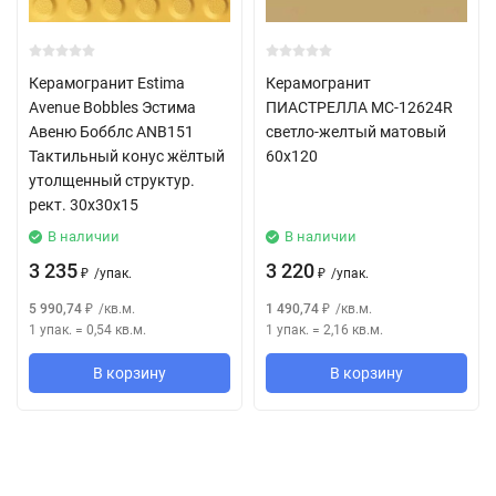
Керамогранит Estima
Керамогранит
Avenue Bobbles Эстима
ПИАСТРЕЛЛА MC-12624R
Авеню Бобблс ANB151
светло-желтый матовый
Тактильный конус жёлтый
60x120
утолщенный структур.
рект. 30x30x15
В наличии
В наличии
3 235
3 220
/
упак.
/
упак.
₽
₽
5 990,74
/
кв.м.
1 490,74
/
кв.м.
₽
₽
1 упак.
=
0,54
кв.м.
1 упак.
=
2,16
кв.м.
В корзину
В корзину