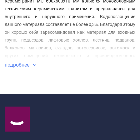
Керамогранит МС 600x600x10 мм является моноколорным
техническим керамическим гранитом и предназначен для
внутреннего и наружного применения. Водопоглощение
данного материала составляет не более 0,3%. Благодаря этому
он хорошо себя зарекомендовал как материал для входных
групп, подъездов, лифтовых холлов, лестниц, подвалов,
балконов, магазинов, складов, автосервисов, автомоек и
других помещений технического и производственного
назначения.
подробнее