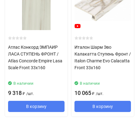
придает облицовке особенно неповторимый и роскошный вид.
Благодаря безграничной красоте рисунка натурального
природного мрамора, керамограниты из серии Эмпайр /
Empire становятся безусловной доминантой декора любого
архитектурного пространства.
Атлас Конкорд ЭМПАИР
Италон Шарм Эво
ЛАСА СТУПЕНЬ ФРОНТ /
Калакатта Ступень Фронт /
Atlas Concorde Empire Lasa
Italon Charme Evo Calacatta
Scale Front 33x160
Front 33x160
В наличии
В наличии
9 318
10 065
/
шт.
/
шт.
₽
₽
В корзину
В корзину