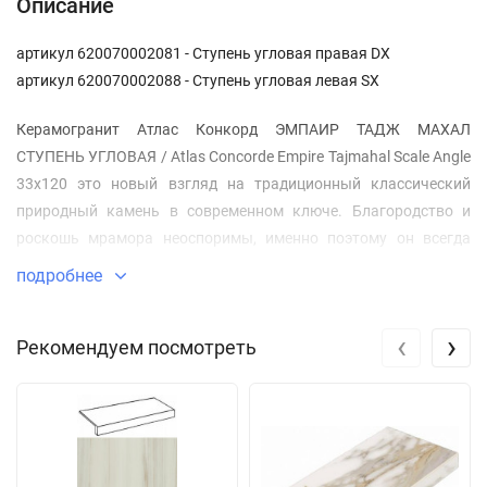
Описание
артикул 620070002081 - Ступень угловая правая DX
артикул 620070002088 - Ступень угловая левая SX
Керамогранит Атлас Конкорд ЭМПАИР ТАДЖ МАХАЛ
СТУПЕНЬ УГЛОВАЯ / Atlas Concorde Empire Tajmahal Scale Angle
33x120 это новый взгляд на традиционный классический
природный камень в современном ключе. Благородство и
роскошь мрамора неоспоримы, именно поэтому он всегда
высоко ценился, начиная с античных времен. Но и сегодня
подробнее
мраморный камень считается одним из самых престижных
декоров жилых и общественных интерьеров по всему миру.
‹
›
Рекомендуем посмотреть
Семь цветов коллекции Эмпайр / Empire соответствуют
стольким же сортам натурального мрамора и охватывают
палитру от белого до черного, через разноборазие оттенков
бежевого и серого. Керамогранитные плиты исполнены в пяти
форматах и в
матовом и лаппатированном вариантах
поверхности
. Изысканная гамма декоративных элементов