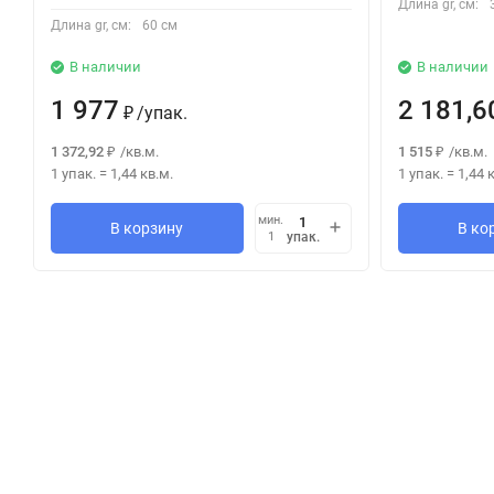
Длина gr, см:
Длина gr, см:
60 см
В наличии
В наличии
1 977
2 181,6
/
упак.
₽
1 372,92
/
кв.м.
1 515
/
кв.м.
₽
₽
1 упак.
=
1,44
кв.м.
1 упак.
=
1,44
к
мин.
В корзину
В ко
упак.
1