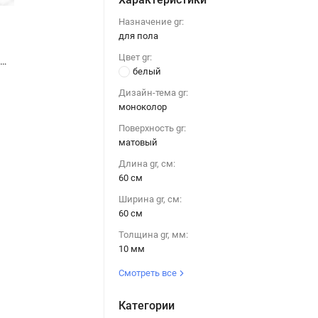
Назначение gr:
для пола
Цвет gr:
Керамогранит ПИАСТРЕЛЛА CA610R calacatta / мрамор белый матовый 60x60
Керамогранит ПИАСТРЕЛЛА CA610R calacatta / мрамор белый матовый 60x60
белый
Дизайн-тема gr:
моноколор
Поверхность gr:
матовый
Длина gr, см:
60 см
Ширина gr, см:
60 см
Толщина gr, мм:
10 мм
Смотреть все
Категории