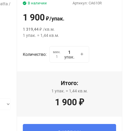
В наличии
Артикул:
CA610R
tta /
1 900
/
упак.
₽
1 319,44
/
кв.м.
₽
1
упак.
=
1,44
кв.м.
мин.
Количество:
1
упак.
Итого:
1
упак.
=
1,44
кв.м.
1 900
₽