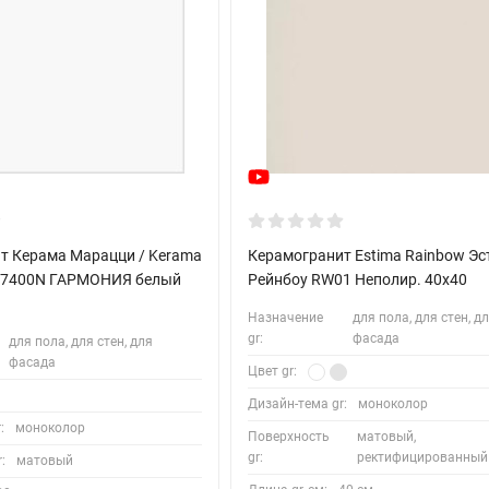
т Керама Марацци / Kerama
Керамогранит Estima Rainbow Э
17400N ГАРМОНИЯ белый
Рейнбоу RW01 Неполир. 40х40
Назначение
для пола, для стен, д
gr:
фасада
для пола, для стен, для
фасада
Цвет gr:
Дизайн-тема gr:
моноколор
:
моноколор
Поверхность
матовый,
gr:
ректифицированный
:
матовый