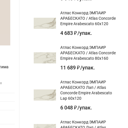
Атлас Конкорд ЭМПАИР
АРАБЕСКАТО / Atlas Concorde
Empire Arabescato 60x120
4 683
/
упак.
₽
Атлас Конкорд ЭМПАИР
АРАБЕСКАТО / Atlas Concorde
Empire Arabescato 80x160
11 689
/
упак.
стима
Керама Марацци / Kerama Marazzi 21058
Керам
₽
АГУСТА белый 30,1x30,1 (36 частей)
GTF40
матов
Атлас Конкорд ЭМПАИР
ля
Назначение gr:
для пола, для стен, мозаика
АРАБЕСКАТО Лап / Atlas
Назна
Цвет gr:
Concorde Empire Arabescato
gr:
Lap 60x120
Дизайн-тема gr:
моноколор
Цвет gr
6 048
/
упак.
₽
Поверхность gr:
матовый
Дизайн
Длина gr, см:
30.1 см
Повер
Атлас Конкорд ЭМПАИР
gr:
АРАБЕСКАТО Лап / Atlas