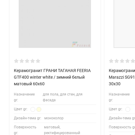
Керамогранит ГРАНИ ТАГАНАЯ FEERIA
Керамограни
GTF400 winter white / зимний белый
Marazzi SG9
матовый 60x60
30x30
Назначение
для пола, для стен, для
Назначение
gr:
фасада
gr:
Цвет gr:
Цвет gr:
Дизайн-тема gr:
моноколор
Дизайн-тема gr
Поверхность
матовый,
Поверхность gr
gr:
ректифицированный