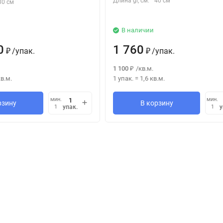
Длина gr, см:
40 см
30 см
В наличии
0
1 760
/
упак.
/
упак.
₽
₽
1 100
/
кв.м.
₽
в.м.
1 упак.
=
1,6
кв.м.
мин.
мин.
рзину
В корзину
упак.
у
1
1