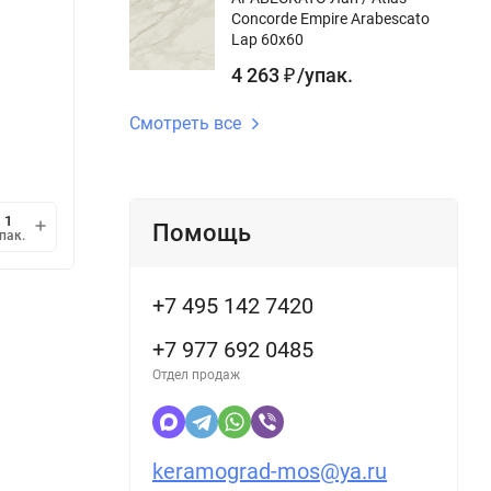
Concorde Empire Arabescato
Длина g
Lap 60x60
Под заказ
В н
4 263
/
упак.
₽
1 797,39
1 8
/
упак.
₽
Смотреть все
2 835
/
кв.м.
1 270,
₽
1 упак.
=
0,634
кв.м.
1 упак
мин.
В корзину
Помощь
пак.
упак.
1
+7 495 142 7420
+7 977 692 0485
Отдел продаж
keramograd-mos@ya.ru