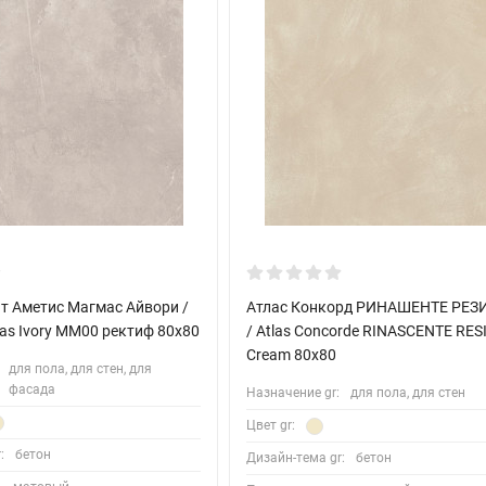
т Аметис Магмас Айвори /
Атлас Конкорд РИНАШЕНТЕ РЕЗ
as Ivory MM00 ректиф 80x80
/ Atlas Concorde RINASCENTE RES
Cream 80x80
для пола, для стен, для
фасада
Назначение gr:
для пола, для стен
Цвет gr:
:
бетон
Дизайн-тема gr:
бетон