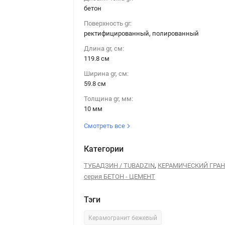
бетон
Поверхность gr:
ректифицированный, полированный
Керамогранит Tubadzin EPOXY beige 1 POL 119,8x59,8
Длина gr, см:
119.8 см
Ширина gr, см:
59.8 см
Толщина gr, мм:
10 мм
Смотреть все
Категории
,
ТУБАДЗИН / TUBADZIN
КЕРАМИЧЕСКИЙ ГРА
серия БЕТОН - ЦЕМЕНТ
Тэги
Керамогранит бежевый