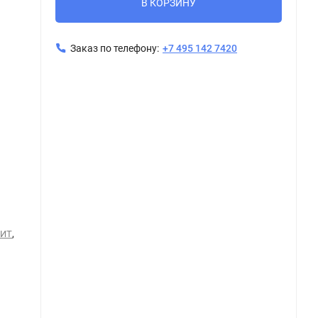
В КОРЗИНУ
Заказ по телефону:
+7 495 142 7420
Керамогранит Tubadzin EPOXY beige 1 POL 119,8x59,8
,
НИТ