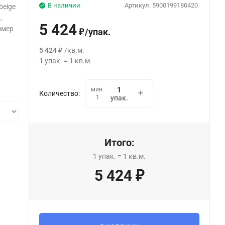
В наличии
Артикул:
5900199180420
beige
,
5 424
змер
/
упак.
₽
5 424
/
кв.м.
₽
1
упак.
=
1
кв.м.
мин.
Количество:
1
упак.
Итого:
1
упак.
=
1
кв.м.
5 424
₽