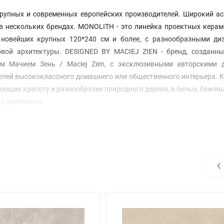
рупных и современных европейских производителей. Широкий ас
 в нескольких брендах. MONOLITH - это линейка проектных кера
 новейших крупных 120*240 см и более, с разнообразными ди
вой архитектуры. DESIGNED BY MACIEJ ZIEN - бренд, созданны
м Мачием Зень / Maciej Zien, с эксклюзивными авторскими 
елей высококлассного домашнего или общественного интерьера. K
ющих красоту и разнообразие природного дерева, в белых, бежевы
од древесины.
‹