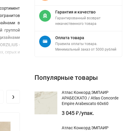
сортимент
Гарантия и качество
могранитов
Гарантированный возврат
зайнами в
некачественного товара
й группой
дизайнами
Оплата товара
Правила оплаты товара.
ORZILIUS -
Минимальный заказ от 5000 рублей
х, серых и
Популярные товары
Атлас Конкорд ЭМПАИР
›
АРАБЕСКАТО / Atlas Concorde
Empire Arabescato 60x60
3 045
/
упак.
₽
Атлас Конкорд ЭМПАИР