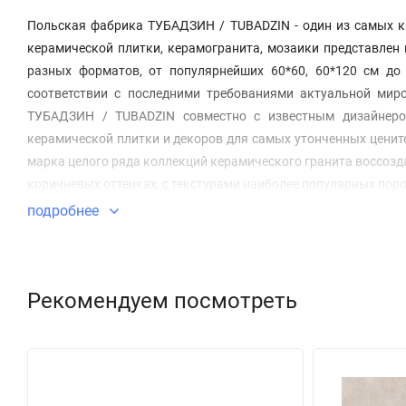
Польская фабрика ТУБАДЗИН / TUBADZIN - один из самых к
керамической плитки, керамогранита, мозаики представлен
разных форматов, от популярнейших 60*60, 60*120 см до
соответствии с последними требованиями актуальной миро
ТУБАДЗИН / TUBADZIN совместно с известным дизайнеро
керамической плитки и декоров для самых утонченных ценит
марка целого ряда коллекций керамического гранита воссозда
коричневых оттенках, с текстурами наиболее популярных пор
подробнее
Рекомендуем посмотреть