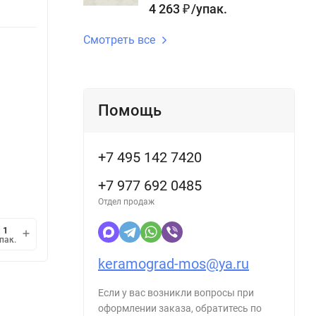
Поверхность
матовый,
Повер
4 263
/
упак.
₽
gr:
ректифицированный
gr:
Длина gr, см:
120 см
Длина g
Смотреть все
Помощь
В наличии
В н
+7 495 142 7420
5 616
5 4
/
упак.
₽
+7 977 692 0485
3 900
/
кв.м.
2 520
₽
1 упак.
=
1,44
кв.м.
1 упак
Отдел продаж
мин.
В корзину
пак.
упак.
1
keramograd-mos@ya.ru
Если у вас возникли вопросы при
оформлении заказа, обратитесь по