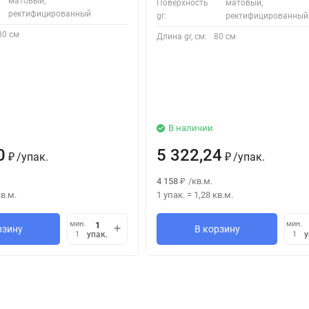
матовый,
Поверхность
матовый,
ректифицированный
gr:
ректифицированный
80 см
Длина gr, см:
80 см
В наличии
0
5 322,24
/
упак.
/
упак.
₽
₽
4 158
/
кв.м.
₽
в.м.
1 упак.
=
1,28
кв.м.
мин.
мин.
рзину
В корзину
упак.
у
1
1