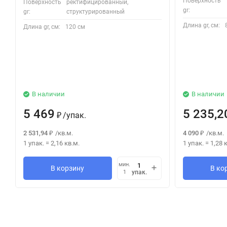
Поверхность
Поверхность
ректифицированный,
gr:
gr:
структурированный
Длина gr, см:
Длина gr, см:
120 см
В наличии
В наличии
5 469
5 235,2
/
упак.
₽
2 531,94
/
кв.м.
4 090
/
кв.м.
₽
₽
1 упак.
=
2,16
кв.м.
1 упак.
=
1,28
к
мин.
В корзину
В ко
упак.
1