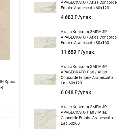
АРАБЕСКАТО / Atlas Concorde
Empire Arabescato 60x120
4 683
/
упак.
₽
Атлас Конкорд ЭМПАИР
АРАБЕСКАТО / Atlas Concorde
Empire Arabescato 80x160
11 689
/
упак.
₽
Атлас Конкорд ЭМПАИР
АРАБЕСКАТО Лап / Atlas
Concorde Empire Arabescato
ИН Крим
Атлас Конкорд РИНАШЕНТЕ РЕЗИН Крим
Керам
Lap 60x120
IN
/ Atlas Concorde RINASCENTE RESIN
SG501
6 048
/
упак.
₽
Cream 60x120
бежев
Назначение gr:
для пола, для стен
Назнач
Атлас Конкорд ЭМПАИР
АРАБЕСКАТО Лап / Atlas
Цвет gr:
Цвет gr
Concorde Empire Arabescato
Дизайн-тема gr:
бетон
Дизайн
Lap 60x60