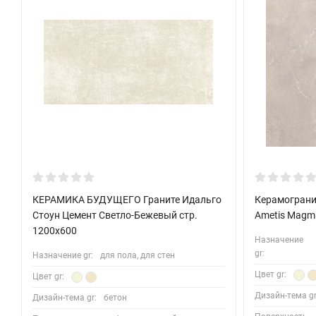
КЕРАМИКА БУДУЩЕГО Граните Идальго
Керамограни
Стоун Цемент Светло-Бежевый стр.
Ametis Magm
1200x600
Назначение
gr:
Назначение gr:
для пола, для стен
Цвет gr:
Цвет gr:
Дизайн-тема gr
Дизайн-тема gr:
бетон