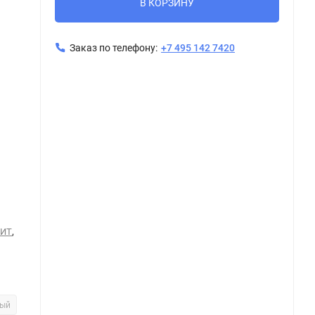
В КОРЗИНУ
Заказ по телефону:
+7 495 142 7420
Керамогранит Tubadzin TERRAZZO graphite MAT 59,8x59,8
К
,
НИТ
вый