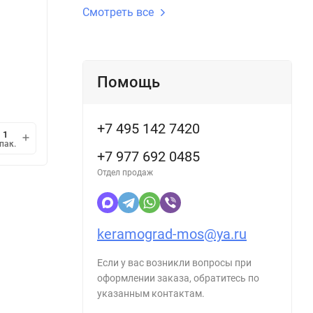
Длина gr, см:
60 см
Длина g
Смотреть все
Временно недоступен для заказа
В н
2 927,52
2 8
/
упак.
₽
Помощь
2 033
/
кв.м.
2 898
₽
1 упак.
=
1,44
кв.м.
1 упак
+7 495 142 7420
мин.
В корзину
пак.
упак.
1
+7 977 692 0485
Отдел продаж
keramograd-mos@ya.ru
Если у вас возникли вопросы при
оформлении заказа, обратитесь по
указанным контактам.