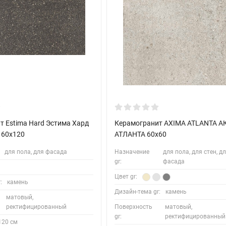
т Estima Hard Эстима Хард
Керамогранит AXIMA ATLANTA 
 60x120
АТЛАНТА 60x60
для пола, для фасада
Назначение
для пола, для стен, д
gr:
фасада
Цвет gr:
:
камень
Дизайн-тема gr:
камень
матовый,
ректифицированный
Поверхность
матовый,
gr:
ректифицированный
120 см