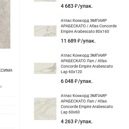
4 683
/
упак.
₽
Атлас Конкорд ЭМПАИР
АРАБЕСКАТО / Atlas Concorde
Empire Arabescato 80x160
11 689
/
упак.
₽
Атлас Конкорд ЭМПАИР
АРАБЕСКАТО Лап / Atlas
Concorde Empire Arabescato
АКСИМА
Керамогранит ГРАНИТЕЯ Иремель
Керам
Lap 60x120
Черный Лаппат. 60x60
119,8
6 048
/
упак.
₽
ля
Назначение
для пола, для стен, для
Назна
gr:
фасада
gr:
Атлас Конкорд ЭМПАИР
АРАБЕСКАТО Лап / Atlas
Цвет gr:
Цвет gr
Concorde Empire Arabescato
Дизайн-тема gr:
камень
Дизайн
Lap 60x60
Поверхность
лаппатированный,
Повер
4 263
/
упак.
₽
gr:
ректифицированный
gr: