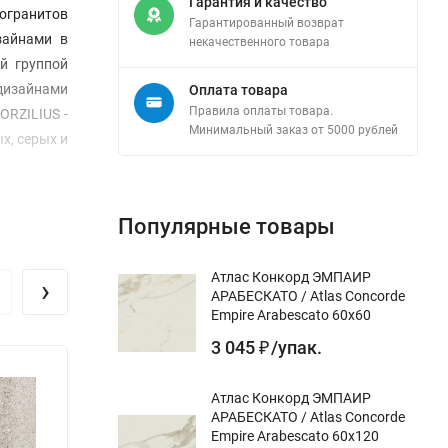
Гарантия и качество
могранитов
Гарантированный возврат
зайнами в
некачественного товара
й группой
дизайнами
Оплата товара
Правила оплаты товара.
ORZILIUS -
Минимальный заказ от 5000 рублей
х, серых и
Популярные товары
Атлас Конкорд ЭМПАИР
›
АРАБЕСКАТО / Atlas Concorde
Empire Arabescato 60x60
3 045
/
упак.
₽
Атлас Конкорд ЭМПАИР
АРАБЕСКАТО / Atlas Concorde
Empire Arabescato 60x120