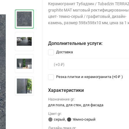
Керамогранит Тубадзин / Tubadzin TERRA
graphite MAT матовый ректифицированны
цвет- темно-серый / графитовый, дизайн-
камень, размер 598x598x10 мм, цена за 1 
Дополнительные услуги:
Доставка
Резка плитки и керамогранита (+
0
)
₽
Характеристики
Назначение gr:
для пола, для стен, для фасада
Цвет gr:
серый
,
тёмно-серый
Дизайн-тема gr: