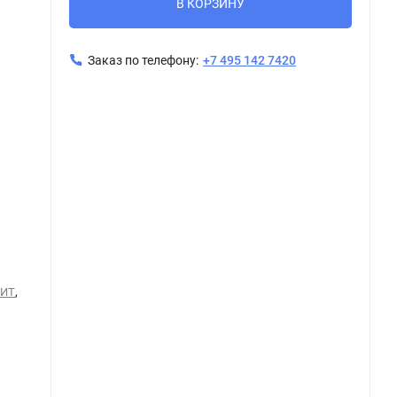
В КОРЗИНУ
Заказ по телефону:
+7 495 142 7420
Керамогранит Tubadzin REGAL Stone POL 119,8x119,8
,
НИТ