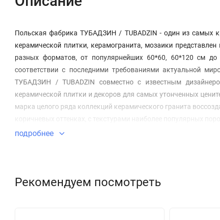
Описание
Польская фабрика ТУБАДЗИН / TUBADZIN - один из самых к
керамической плитки, керамогранита, мозаики представлен
разных форматов, от популярнейших 60*60, 60*120 см до
соответствии с последними требованиями актуальной миро
ТУБАДЗИН / TUBADZIN совместно с известным дизайнеро
керамической плитки и декоров для самых утонченных ценит
марка целого ряда коллекций керамического гранита воссозда
коричневых оттенках, с текстурами наиболее популярных пор
подробнее
Рекомендуем посмотреть