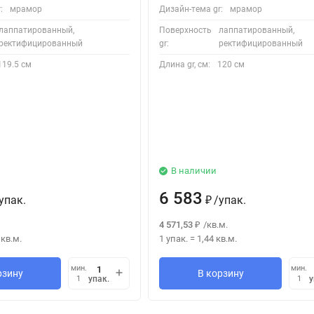
:
мрамор
Дизайн-тема gr:
мрамор
лаппатированный,
Поверхность
лаппатированный,
ректифицированный
gr:
ректифицированный
119.5 см
Длина gr, см:
120 см
В наличии
6 583
упак.
/
упак.
₽
4 571,53
/
кв.м.
₽
кв.м.
1 упак.
=
1,44
кв.м.
мин.
мин.
рзину
В корзину
упак.
у
1
1