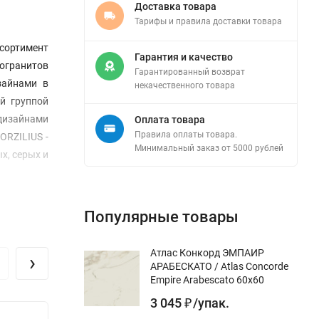
Доставка товара
Тарифы и правила доставки товара
сортимент
Гарантия и качество
могранитов
Гарантированный возврат
зайнами в
некачественного товара
й группой
дизайнами
Оплата товара
Правила оплаты товара.
ORZILIUS -
Минимальный заказ от 5000 рублей
х, серых и
Популярные товары
Атлас Конкорд ЭМПАИР
›
АРАБЕСКАТО / Atlas Concorde
Empire Arabescato 60x60
3 045
/
упак.
₽