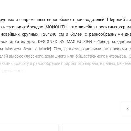
рупных и современных европейских производителей. Широкий ас
 в нескольких брендах. MONOLITH - это линейка проектных кера
 новейших крупных 120*240 см и более, с разнообразными ди
вой архитектуры. DESIGNED BY MACIEJ ZIEN - бренд, созданны
м Мачием Зень / Maciej Zien, с эксклюзивными авторскими 
елей высококлассного домашнего или общественного интерьера. K
ющих красоту и разнообразие природного дерева, в белых, бежевы
од древесины.
‹