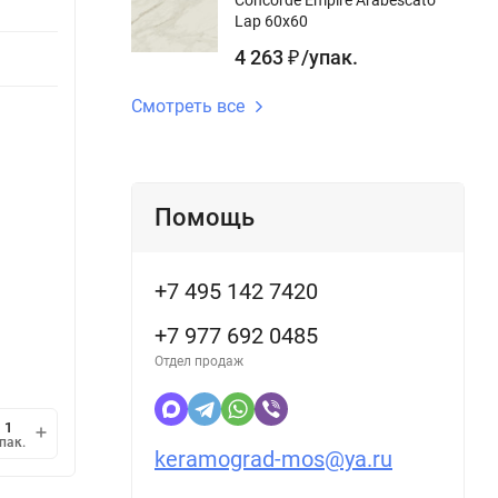
Вариат
Lap 60x60
Поверхность
лаппатированный,
gr:
ректифицированный
Дизайн
4 263
/
упак.
₽
Длина gr, см:
120 см
Смотреть все
Стилис
Помощь
В наличии
В н
+7 495 142 7420
6 368
6 7
/
упак.
₽
+7 977 692 0485
2 948,15
/
кв.м.
3 528,
₽
Отдел продаж
1 упак.
=
2,16
кв.м.
1 упак
мин.
В корзину
пак.
упак.
1
keramograd-mos@ya.ru