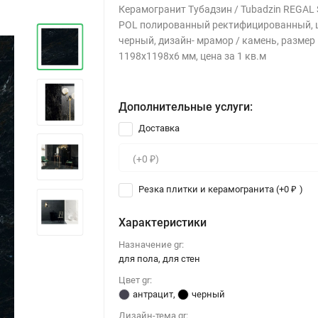
Керамогранит Тубадзин / Tubadzin REGAL 
POL полированный ректифицированный, ц
черный, дизайн- мрамор / камень, размер
1198x1198x6 мм, цена за 1 кв.м
Дополнительные услуги:
Доставка
Резка плитки и керамогранита (+
0
)
₽
Характеристики
Назначение gr:
для пола, для стен
Цвет gr:
антрацит
,
черный
Дизайн-тема gr: