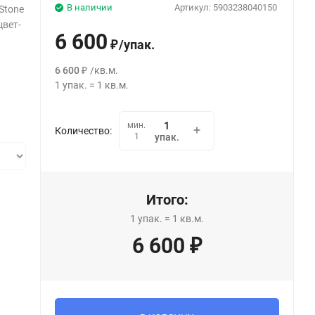
В наличии
Артикул:
5903238040150
Stone
вет-
6 600
/
упак.
₽
6 600
/
кв.м.
₽
1
упак.
=
1
кв.м.
мин.
Количество:
1
упак.
Итого:
1
упак.
=
1
кв.м.
6 600
₽