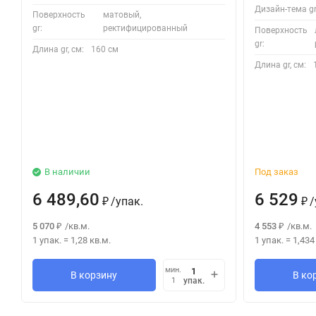
Дизайн-тема gr
Поверхность
матовый,
gr:
ректифицированный
Поверхность
gr:
Длина gr, см:
160 см
Длина gr, см:
В наличии
Под заказ
6 489,60
6 529
/
упак.
/
₽
₽
5 070
/
кв.м.
4 553
/
кв.м.
₽
₽
1 упак.
=
1,28
кв.м.
1 упак.
=
1,434
мин.
В корзину
В ко
упак.
1