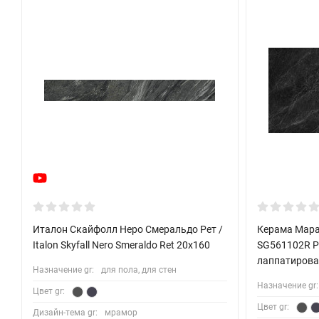
Италон Скайфолл Неро Смеральдо Рет /
Керама Мара
Italon Skyfall Nero Smeraldo Ret 20x160
SG561102R Р
лаппатирова
Назначение gr:
для пола, для стен
Назначение gr:
Цвет gr:
Цвет gr:
Дизайн-тема gr:
мрамор