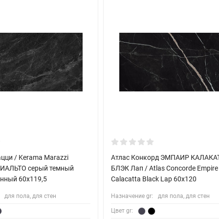
цци / Kerama Marazzi
Атлас Конкорд ЭМПАИР КАЛАКА
ИАЛЬТО серый темный
БЛЭК Лап / Atlas Concorde Empire
нный 60x119,5
Calacatta Black Lap 60x120
для пола, для стен
Назначение gr:
для пола, для стен
Цвет gr: