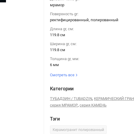
мрамор
Поверхность gr:
ректифицированный, полированный
Керамогранит Tubadzin REGAL Stone POL 119,8x119,8
Длина gr, см:
119.8 см
Ширина gr, см:
119.8 см
Толщина gr, мм:
6 мм
Смотреть все
Категории
,
ТУБАДЗИН / TUBADZIN
КЕРАМИЧЕСКИЙ ГРА
,
серия МРАМОР
серия КАМЕНЬ
Тэги
Керамогранит полированный