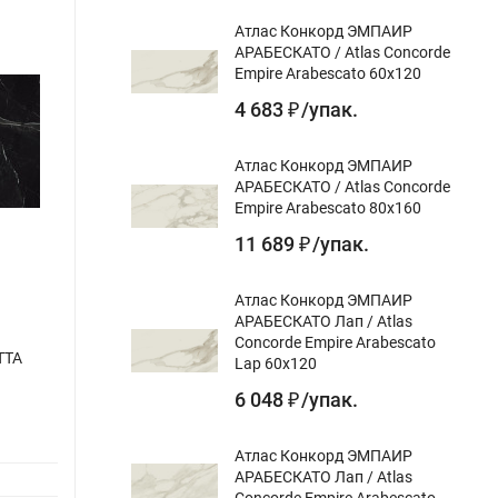
Атлас Конкорд ЭМПАИР
АРАБЕСКАТО / Atlas Concorde
Empire Arabescato 60x120
4 683
/
упак.
₽
Атлас Конкорд ЭМПАИР
АРАБЕСКАТО / Atlas Concorde
Empire Arabescato 80x160
11 689
/
упак.
₽
Атлас Конкорд ЭМПАИР
АРАБЕСКАТО Лап / Atlas
Concorde Empire Arabescato
ТТА
КЕРАМИКА БУДУЩЕГО Граните Идальго
Керам
Lap 60x120
Люссо Неро лап. 1200x600
SG85
6 048
/
упак.
₽
обрез
Назначение gr:
для пола, для стен
Назнач
Атлас Конкорд ЭМПАИР
Цвет gr:
АРАБЕСКАТО Лап / Atlas
Цвет gr
Дизайн-тема gr:
мрамор
Concorde Empire Arabescato