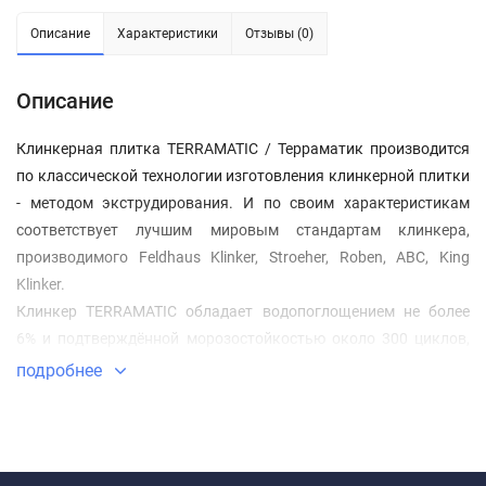
Описание
Характеристики
Отзывы (0)
Описание
Клинкерная плитка TERRAMATIC / Терраматик производится
по классической технологии изготовления клинкерной плитки
- методом экструдирования. И по своим характеристикам
соответствует лучшим мировым стандартам клинкера,
производимого Feldhaus Klinker, Stroeher, Roben, ABC, King
Klinker.
Клинкер TERRAMATIC обладает водопоглощением не более
6% и подтверждённой морозостойкостью около 300 циклов,
высокой твёрдостью и огнеупорностью до 1150 С, устойчив к
подробнее
выцветанию и химическому воздействию. Выпускается в 6
классических цветах и с поверхностью двух видов, гладкая
"PLATO" и рустикальная "KORO".
ВНИМАНИЕ!
Размер клинкерной плитки 240x71x14 мм и при