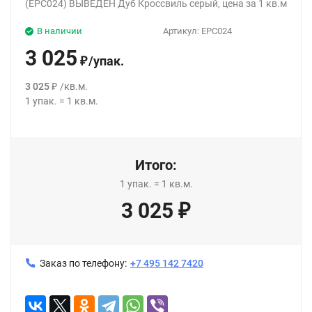
(EPC024) ВЫВЕДЕН Дуб Кроссвиль серый, цена за 1 кв.м
В наличии
Артикул:
EPC024
3 025
/
упак.
₽
3 025
/
кв.м.
₽
1
упак.
=
1
кв.м.
Итого:
1
упак.
=
1
кв.м.
3 025
₽
Заказ по телефону:
+7 495 142 7420