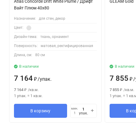
Atlas Concorde Drift White Plume / Дрифт
GLEAM Gold
Вайт Плюм 40x80
Назначение:
для стен, декор
Цвет:
Дизайн-тема:
ткань, орнамент
Поверхность:
матовая, ректифицированная
Длина, см:
80 см
В наличии
В наличии
7 164
7 855
/
упак.
/
₽
₽
7 164
/
кв.м.
7 855
/
кв.м.
₽
₽
1 упак.
=
1
кв.м.
1 упак.
=
1
кв.
мин.
В корзину
В ко
упак.
1