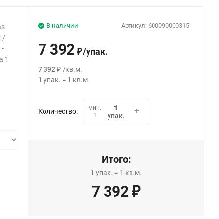
В наличии
Артикул:
600090000315
as
 /
7 392
т-
/
упак.
₽
а 1
7 392
/
кв.м.
₽
1
упак.
=
1
кв.м.
мин.
Количество:
1
упак.
Итого:
1
упак.
=
1
кв.м.
7 392
₽