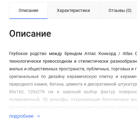
Описание
Характеристики
Отзывы (0)
Описание
Глубокое родство между брендом Атлас Конкорд / Atlas 
технологически превосходном и стилистически разнообразн
жилых и общественных пространств, публичных, торговых и г
оригинальные по дизайну керамическую плитку и керами
природного камня, бетона, цемента и декоративной штукату
80х160, 120х278 см и широкий выбор фактур поверхнос
полированный, 3D рельефы, открывающие бесконечные воз
получить индивидуальные консультации по выбору цвето-гра
подробнее
НАСТЕННАЯ ПЛИТКА ИЗ БЕЛОЙ ГЛИНЫ - White Body Wall Tiles - Ri