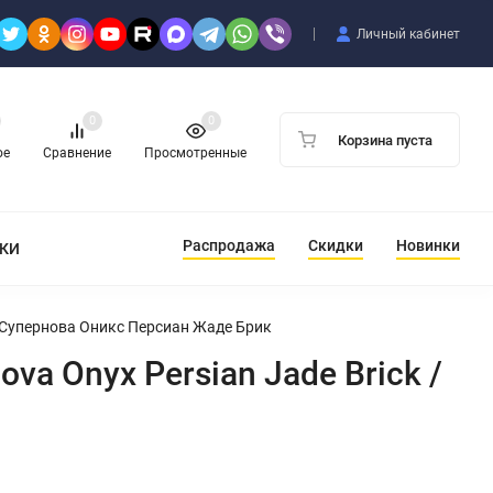
Личный кабинет
0
0
Корзина пуста
ое
Сравнение
Просмотренные
Распродажа
Скидки
Новинки
ТКИ
 / Супернова Оникс Персиан Жаде Брик
va Onyx Persian Jade Brick /