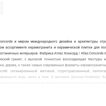
Concorde и миром международного дизайна и архитектуры отр
ом ассортименте керамогранита и керамической плитки для пол
остиничных интерьеров. Фабрика Атлас Конкорд / Atlas Concorde 
ческий гранит, с высокой точностью воссоздающих текстуры 
рки, дерева, а также самые современные форматы керамогранитн
тей: сатинированный матовый, структурированный, лаппати
можности игры света и тени. В магазине Дисконт-Комплект В
фических решений для Ваших дизайнерских или архитектурных про
vestimenti in Pasta Bianca