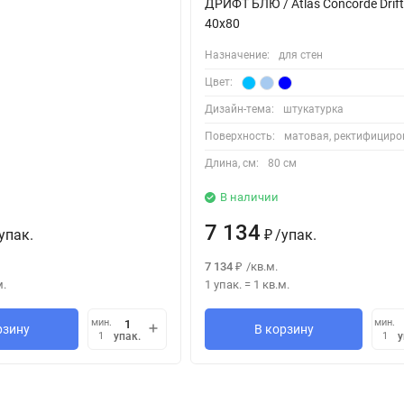
ДРИФТ БЛЮ / Atlas Concorde Drift
40x80
Назначение:
для стен
Цвет:
Дизайн-тема:
штукатурка
Поверхность:
матовая, ректифицир
Длина, см:
80 см
В наличии
7 134
упак.
/
упак.
₽
7 134
/
кв.м.
₽
м.
1 упак.
=
1
кв.м.
мин.
мин.
рзину
В корзину
упак.
у
1
1