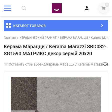
0
КАТАЛОГ ТОВАРОВ
Главная
/
КЕРАМИЧЕСКИЙ ГРАНИТ
/
КЕРАМА МАРАЦЦИ / Kerama Marazz
Керама Марацци / Kerama Marazzi SBD032-
SG1590 МАТРИКС декор серый 20x20
Оставить отзыв
Бренд:
Керама Марацци / Kerama Marazzi
Из