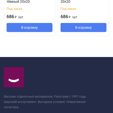
тёмный 20x20
20x20
Под заказ
Под заказ
686
686
/
шт.
/
шт.
₽
₽
В корзину
В корзину
Магазин отделочных материалов. Работаем с 1997 года.
Широкий ассортимент. Выгодные условия. Оперативная
логистика.