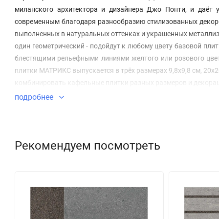
миланского архитектора и дизайнера Джо Понти, и даёт 
современным благодаря разнообразию стилизованных декоро
выполненных в натуральных оттенках и украшенных металлиз
один геометрический - подойдут к любому цвету базовой пли
блестящими рельефными линиями желтого или розового цве
плитки МАТРИКС выпускается в трёх размерах 9,8x9,8 см, 20x2
комбинировать кафельные плитки разных размеров и декора
подробнее
Рекомендуем посмотреть