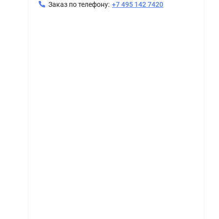
Заказ по телефону:
+7 495 142 7420
Керама Марацци / Kerama Marazzi SBD040-SG1591 МАТРИКС декор серый тёмный 20x20