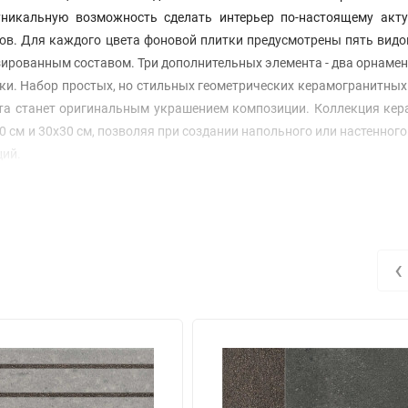
уникальную возможность сделать интерьер по-настоящему акт
в. Для каждого цвета фоновой плитки предусмотрены пять видо
ированным составом. Три дополнительных элемента - два орнаме
тки. Набор простых, но стильных геометрических керамогранитных
та станет оригинальным украшением композиции. Коллекция кер
0 см и 30x30 см, позволяя при создании напольного или настенног
ций.
‹