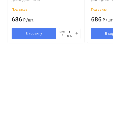
Длина gr, см:
20 см
Длина gr, см:
Под заказ
Под заказ
686
686
/
шт.
/
шт
₽
₽
мин.
В корзину
В ко
шт.
1