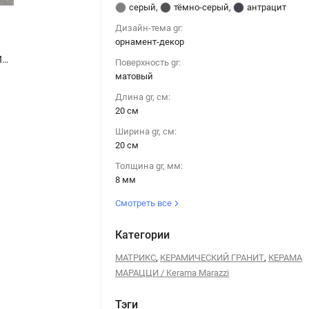
серый
,
тёмно-серый
,
антрацит
Дизайн-тема gr:
орнамент-декор
Керама Марацци / Kerama Marazzi SBD040-SG1591 МАТРИКС декор серый тёмный 20x20
Керама Марацци / Kerama Marazzi SBD040-SG1591 МАТРИКС декор серый тёмный 20x20
Поверхность gr:
матовый
Длина gr, см:
20 см
Ширина gr, см:
20 см
Толщина gr, мм:
8 мм
Смотреть все
Категории
,
,
МАТРИКС
КЕРАМИЧЕСКИЙ ГРАНИТ
КЕРАМА
МАРАЦЦИ / Kerama Marazzi
Тэги