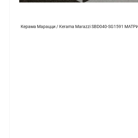
Керама Марацци / Kerama Marazzi SBD040-SG1591 МАТРИКС декор серый тёмный 20x20