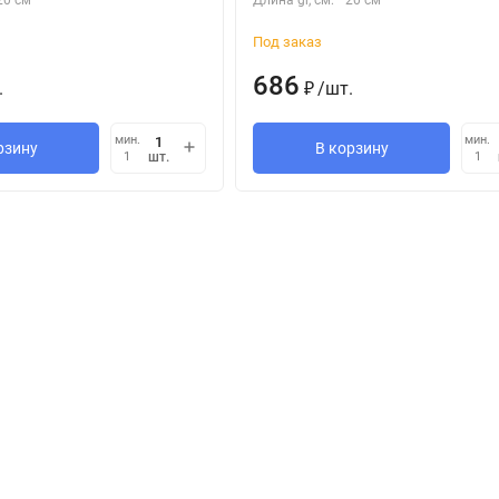
20 см
Длина gr, см:
20 см
Под заказ
686
.
/
шт.
₽
мин.
мин.
рзину
В корзину
шт.
1
1