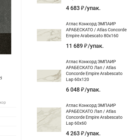
4 683
/
упак.
₽
Атлас Конкорд ЭМПАИР
АРАБЕСКАТО / Atlas Concorde
Empire Arabescato 80x160
11 689
/
упак.
₽
Атлас Конкорд ЭМПАИР
АРАБЕСКАТО Лап / Atlas
Concorde Empire Arabescato
i
Керама Марацци / Kerama Marazzi
Керам
Lap 60x120
SBD038-SG1591 МАТРИКС декор серый
SBD0
6 048
/
упак.
₽
тёмный 20x20
антра
екор
Назначение gr:
для пола, для стен, декор
Назнач
Атлас Конкорд ЭМПАИР
АРАБЕСКАТО Лап / Atlas
Цвет gr:
Цвет gr
Concorde Empire Arabescato
Дизайн-тема gr:
орнамент-декор
Дизайн
Lap 60x60
Поверхность gr:
матовый
Поверх
4 263
/
упак.
₽