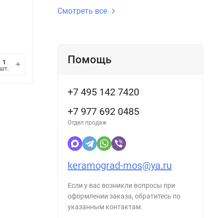
Длина gr, см:
20 см
Длина g
Смотреть все
Под заказ
Под з
686
68
/
шт.
₽
Помощь
мин.
В корзину
шт.
шт.
1
+7 495 142 7420
+7 977 692 0485
Отдел продаж
keramograd-mos@ya.ru
Если у вас возникли вопросы при
оформлении заказа, обратитесь по
указанным контактам.