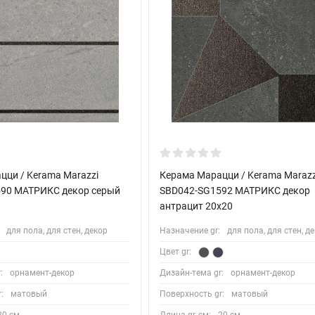
цци / Kerama Marazzi
Керама Марацци / Kerama Marazz
90 МАТРИКС декор серый
SBD042-SG1592 МАТРИКС декор
антрацит 20x20
для пола, для стен, декор
Назначение gr:
для пола, для стен, д
Цвет gr:
:
орнамент-декор
Дизайн-тема gr:
орнамент-декор
:
матовый
Поверхность gr:
матовый