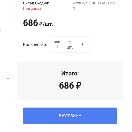
Склад Сходня:
Артикул:
SBD040-SG159
Под заказ
1
686
/
шт.
₽
ер
мин.
Количество:
1
шт.
Итого:
686
₽
В КОРЗИНУ