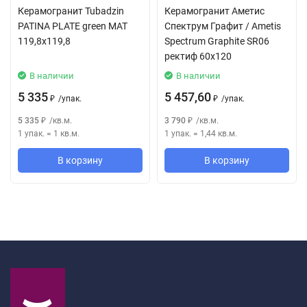
Porcelain Stoneware - Gres Porcellanato Colorato in Massa
Керамогранит Tubadzin
Керамогранит Аметис
PATINA PLATE green MAT
Спектрум Графит / Ametis
119,8x119,8
Spectrum Graphite SR06
ректиф 60x120
В наличии
В наличии
5 335
5 457,60
/
упак.
/
упак.
₽
₽
5 335
/
кв.м.
3 790
/
кв.м.
₽
₽
1 упак.
=
1
кв.м.
1 упак.
=
1,44
кв.м.
В корзину
В корзину