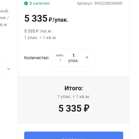
В наличии
Артикул:
5903238038409
ный,
5 335
лик /
/
упак.
₽
кв.м
5 335
/
кв.м.
₽
1
упак.
=
1
кв.м.
мин.
Количество:
1
упак.
Итого:
1
упак.
=
1
кв.м.
5 335
₽