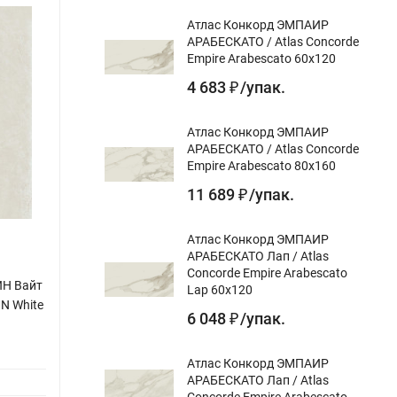
Атлас Конкорд ЭМПАИР
АРАБЕСКАТО / Atlas Concorde
Empire Arabescato 60x120
4 683
/
упак.
₽
Атлас Конкорд ЭМПАИР
АРАБЕСКАТО / Atlas Concorde
Empire Arabescato 80x160
11 689
/
упак.
₽
Атлас Конкорд ЭМПАИР
АРАБЕСКАТО Лап / Atlas
Concorde Empire Arabescato
ИН Вайт
Керама Марацци / Kerama Marazzi
Атла
Lap 60x120
IN White
SG502120R Королевская дорога серый
/ Atl
6 048
/
упак.
₽
светлый обрезной 60x119,5
80x80
Назначение gr:
для пола, для стен
Назнач
Атлас Конкорд ЭМПАИР
АРАБЕСКАТО Лап / Atlas
Цвет gr:
Цвет gr
Concorde Empire Arabescato