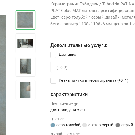
Керамогранит Тубадзин / Tubadzin PATINA
PLATE blue MAT матовый ректифицирован
цвет- серо-голубой / серый, дизайн- метал
бетон, размер 1198x1198х6 мм, цена за 1 
Дополнительные услуги:
Доставка
Резка плитки и керамогранита (+
0
)
₽
Характеристики
Назначение gr:
для пола, для стен
Цвет gr:
серо-голубой
,
светло-серый
,
серый
Дизайн-тема gr: