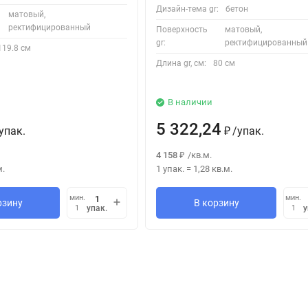
Дизайн-тема gr:
бетон
матовый,
ректифицированный
Поверхность
матовый,
gr:
ректифицированный
119.8 см
Длина gr, см:
80 см
В наличии
5 322,24
упак.
/
упак.
₽
4 158
/
кв.м.
₽
м.
1 упак.
=
1,28
кв.м.
мин.
мин.
рзину
В корзину
упак.
у
1
1