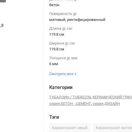
бетон
Поверхность gr:
матовый, ректифицированный
,8
Керамогранит Tubadzin PATINA PLATE blue MAT 119,8x119,8
Длина gr, см:
119.8 см
Ширина gr, см:
119.8 см
Толщина gr, мм:
6 мм
Смотреть все
Категории
,
ТУБАДЗИН / TUBADZIN
КЕРАМИЧЕСКИЙ ГРА
,
серия БЕТОН - ЦЕМЕНТ
серия ДИЗАЙН
Тэги
Керамогранит серый
Керамогранит мато