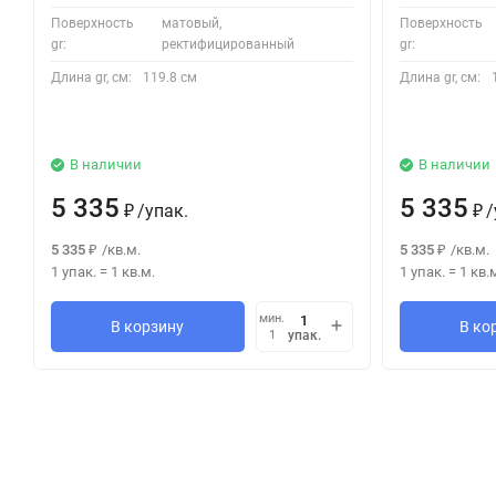
Поверхность
матовый,
Поверхность
gr:
ректифицированный
gr:
Длина gr, см:
119.8 см
Длина gr, см:
В наличии
В наличии
5 335
5 335
/
упак.
/
₽
₽
5 335
/
кв.м.
5 335
/
кв.м.
₽
₽
1 упак.
=
1
кв.м.
1 упак.
=
1
кв.
мин.
В корзину
В ко
упак.
1