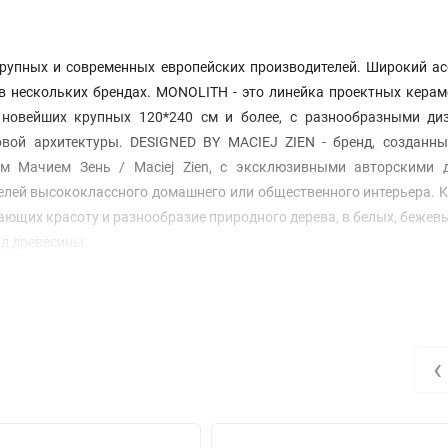
рупных и современных европейских производителей. Широкий ас
 в нескольких брендах. MONOLITH - это линейка проектных кера
 новейших крупных 120*240 см и более, с разнообразными ди
вой архитектуры. DESIGNED BY MACIEJ ZIEN - бренд, созданны
м Мачием Зень / Maciej Zien, с эксклюзивными авторскими 
елей высококлассного домашнего или общественного интерьера. K
ющих красоту и разнообразие природного дерева, в белых, бежевы
од древесины.
‹