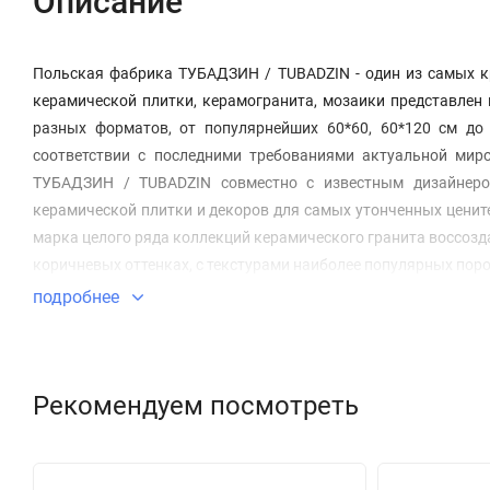
Описание
Польская фабрика ТУБАДЗИН / TUBADZIN - один из самых к
керамической плитки, керамогранита, мозаики представлен
разных форматов, от популярнейших 60*60, 60*120 см до
соответствии с последними требованиями актуальной миро
ТУБАДЗИН / TUBADZIN совместно с известным дизайнеро
керамической плитки и декоров для самых утонченных ценит
марка целого ряда коллекций керамического гранита воссозда
коричневых оттенках, с текстурами наиболее популярных пор
подробнее
Рекомендуем посмотреть