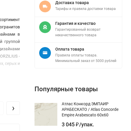
Доставка товара
Тарифы и правила доставки товара
сортимент
Гарантия и качество
могранитов
Гарантированный возврат
зайнами в
некачественного товара
й группой
дизайнами
Оплата товара
Правила оплаты товара.
ORZILIUS -
Минимальный заказ от 5000 рублей
х, серых и
Популярные товары
Атлас Конкорд ЭМПАИР
›
АРАБЕСКАТО / Atlas Concorde
Empire Arabescato 60x60
3 045
/
упак.
₽