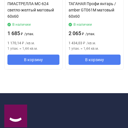
ПИАСТРЕЛЛА MC-624
ТАГАНАЯ Профи янтарь /
светло-желтый матовый
amber GT061M матовый
60x60
60x60
В наличии
В наличии
1 685
2 065
/
упак.
/
упак.
₽
₽
1 170,14
/
кв.м.
1 434,03
/
кв.м.
₽
₽
1 упак.
=
1,44
кв.м.
1 упак.
=
1,44
кв.м.
В корзину
В корзину