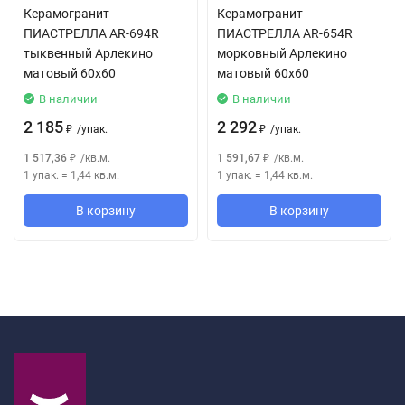
Керамогранит
Керамогранит
ПИАСТРЕЛЛА AR-694R
ПИАСТРЕЛЛА AR-654R
тыквенный Арлекино
морковный Арлекино
матовый 60x60
матовый 60x60
В наличии
В наличии
2 185
2 292
/
упак.
/
упак.
₽
₽
1 517,36
/
кв.м.
1 591,67
/
кв.м.
₽
₽
1 упак.
=
1,44
кв.м.
1 упак.
=
1,44
кв.м.
В корзину
В корзину