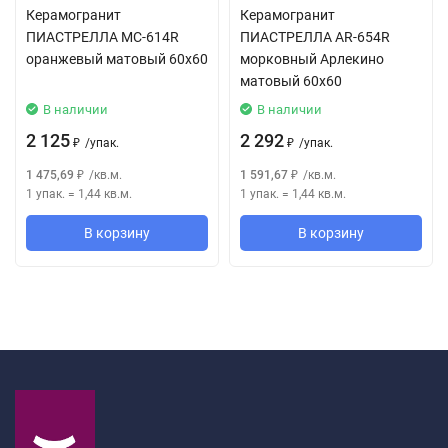
Керамогранит
Керамогранит
ПИАСТРЕЛЛА MC-614R
ПИАСТРЕЛЛА AR-654R
оранжевый матовый 60x60
морковный Арлекино
матовый 60x60
В наличии
В наличии
2 125
2 292
/
упак.
/
упак.
₽
₽
1 475,69
/
кв.м.
1 591,67
/
кв.м.
₽
₽
1 упак.
=
1,44
кв.м.
1 упак.
=
1,44
кв.м.
В корзину
В корзину