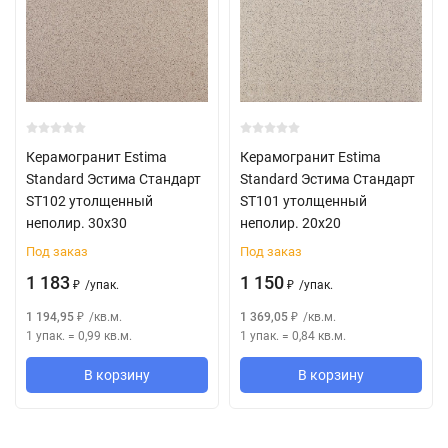
Керамогранит Estima
Керамогранит Estima
Standard Эстима Стандарт
Standard Эстима Стандарт
ST102 утолщенный
ST101 утолщенный
неполир. 30х30
неполир. 20х20
Под заказ
Под заказ
1 183
1 150
/
упак.
/
упак.
₽
₽
1 194,95
/
кв.м.
1 369,05
/
кв.м.
₽
₽
1 упак.
=
0,99
кв.м.
1 упак.
=
0,84
кв.м.
В корзину
В корзину