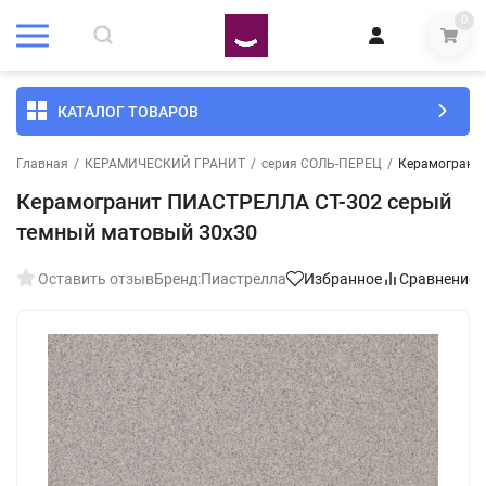
0
КАТАЛОГ ТОВАРОВ
Главная
/
КЕРАМИЧЕСКИЙ ГРАНИТ
/
серия СОЛЬ-ПЕРЕЦ
/
Керамогранит
Керамогранит ПИАСТРЕЛЛА СТ-302 серый
темный матовый 30x30
Оставить отзыв
Бренд:
Пиастрелла
Избранное
Сравнение