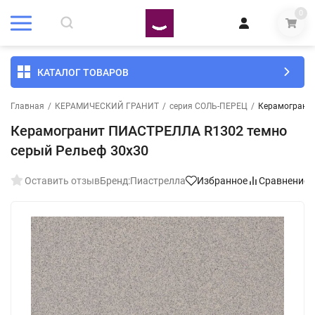
0
КАТАЛОГ ТОВАРОВ
Главная
/
КЕРАМИЧЕСКИЙ ГРАНИТ
/
серия СОЛЬ-ПЕРЕЦ
/
Керамогранит
Керамогранит ПИАСТРЕЛЛА R1302 темно
серый Рельеф 30x30
Оставить отзыв
Бренд:
Пиастрелла
Избранное
Сравнение