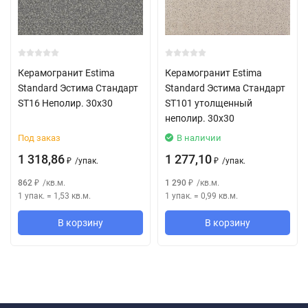
Керамогранит Estima
Керамогранит Estima
Standard Эстима Стандарт
Standard Эстима Стандарт
ST16 Неполир. 30х30
ST101 утолщенный
неполир. 30х30
Под заказ
В наличии
1 318,86
1 277,10
/
упак.
/
упак.
₽
₽
862
/
кв.м.
1 290
/
кв.м.
₽
₽
1 упак.
=
1,53
кв.м.
1 упак.
=
0,99
кв.м.
В корзину
В корзину